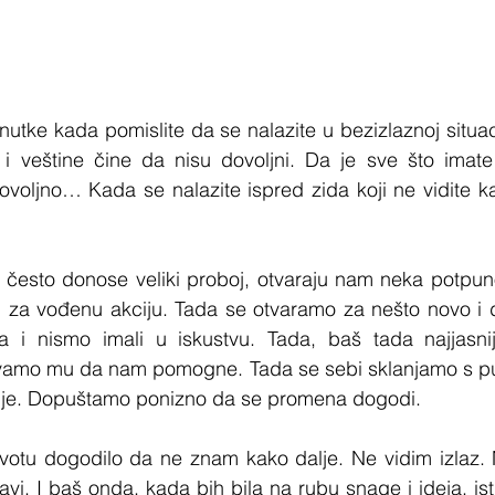
nutke kada pomislite da se nalazite u bezizlaznoj situaci
 i veštine čine da nisu dovoljni. Da je sve što imate 
voljno… Kada se nalazite ispred zida koji ne vidite kako
m često donose veliki proboj, otvaraju nam neka potpun
, za vođenu akciju. Tada se otvaramo za nešto novo i d
 i nismo imali u iskustvu. Tada, baš tada najjasni
ljavamo mu da nam pomogne. Tada se sebi sklanjamo s pu
nje. Dopuštamo ponizno da se promena dogodi.
ivotu dogodilo da ne znam kako dalje. Ne vidim izlaz. 
avi. I baš onda, kada bih bila na rubu snage i ideja, is