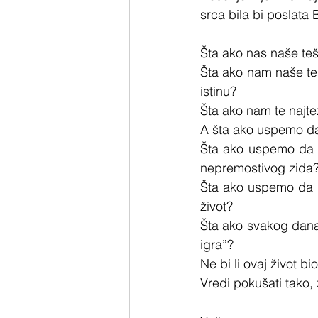
srca bila bi poslata 
Šta ako nas naše te
Šta ako nam naše teš
istinu?
Šta ako nam te najtež
A šta ako uspemo d
Šta ako uspemo da n
nepremostivog zida
Šta ako uspemo da se
život?
Šta ako svakog dana
igra”?
Ne bi li ovaj život bio
Vredi pokušati tako,