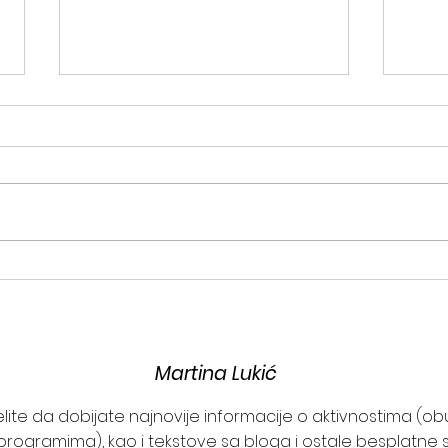
Oslušni tamu - ali izaberi
"Rad 
svetlost!
znač
Martina Lukić
želite da dobijate najnovije informacije o aktivnostima (o
programima), kao i tekstove sa bloga i ostale besplatne s