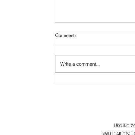
Comments
Write a comment...
Jedno sećanje na jedno
buđenje...
Ukoliko 
seminarima i 