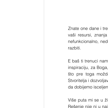
Znate one dane i tre
vaši resursi, znanja
nefunkcionalno, nedo
razbiti.
E baš ti trenuci na
inspiraciju, za Boga
što pre toga možda
Stvoritelja i dozvo
da dobijemo iscelje
Više puta mi se u ž
Rešenje nije ni u naj