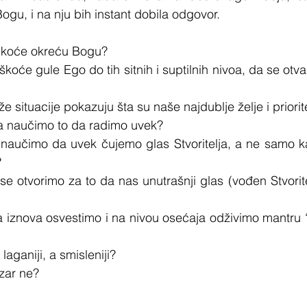
Bogu, i na nju bih instant dobila odgovor.
škoće okreću Bogu?
koće gule Ego do tih sitnih i suptilnih nivoa, da se otva
e situacije pokazuju šta su naše najdublje želje i priorit
a naučimo to da radimo uvek?
aučimo da uvek čujemo glas Stvoritelja, a ne samo k
?
 otvorimo za to da nas unutrašnji glas (vođen Stvorite
 iznova osvestimo i na nivou osećaja odživimo mantru “
 laganiji, a smisleniji?
 zar ne?