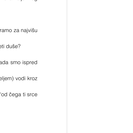
ramo za najvišu 
eti duše?
ada smo ispred 
ljem) vodi kroz 
od čega ti srce 