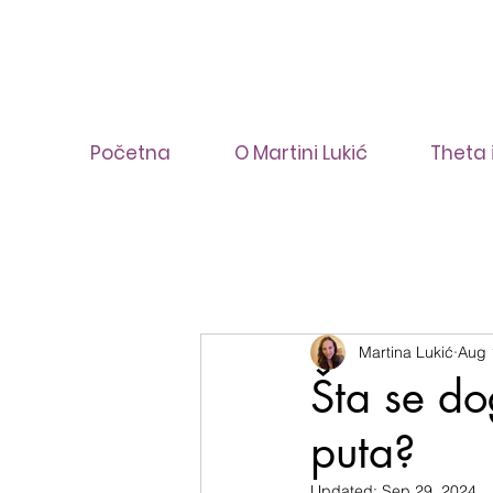
Početna
O Martini Lukić
Theta 
Martina Lukić
Aug 
Šta se do
puta?
Updated:
Sep 29, 2024