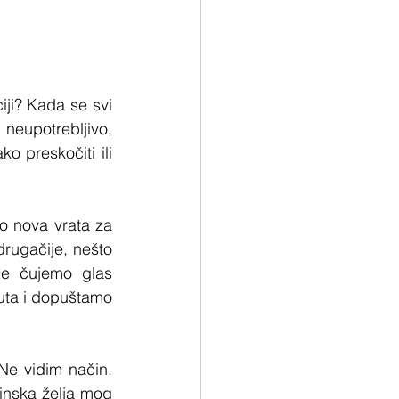
ji? Kada se svi 
neupotrebljivo, 
 preskočiti ili 
o nova vrata za 
rugačije, nešto 
je čujemo glas 
ta i dopuštamo 
Ne vidim način. 
tinska želja mog 