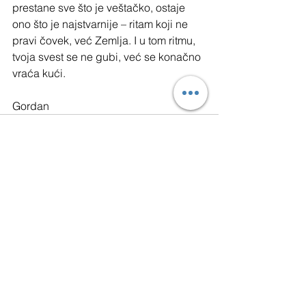
prestane sve što je veštačko, ostaje 
ono što je najstvarnije – ritam koji ne 
pravi čovek, već Zemlja. I u tom ritmu, 
tvoja svest se ne gubi, već se konačno 
vraća kući.
Gordan
See All
Recent Posts