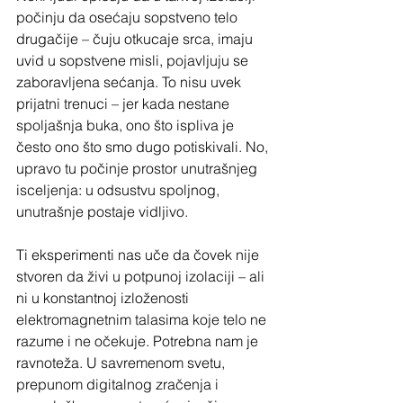
počinju da osećaju sopstveno telo 
drugačije – čuju otkucaje srca, imaju 
uvid u sopstvene misli, pojavljuju se 
zaboravljena sećanja. To nisu uvek 
prijatni trenuci – jer kada nestane 
spoljašnja buka, ono što ispliva je 
često ono što smo dugo potiskivali. No, 
upravo tu počinje prostor unutrašnjeg 
isceljenja: u odsustvu spoljnog, 
unutrašnje postaje vidljivo.
Ti eksperimenti nas uče da čovek nije 
stvoren da živi u potpunoj izolaciji – ali 
ni u konstantnoj izloženosti 
elektromagnetnim talasima koje telo ne 
razume i ne očekuje. Potrebna nam je 
ravnoteža. U savremenom svetu, 
prepunom digitalnog zračenja i 