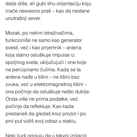
dalje diše, ali gubi tihu orijentaciju koju 
inače nesvesno prati – kao da nestane 
unutrašnji sever.
Mozak, po nekim istraživačima, 
funkcioniše ne samo kao generator 
svesti, već i kao prijemnik – antena 
koja stalno osluškuje impulse iz 
spoljnog sveta, uključujući i one koje 
ne percipiramo čulima. Kada se ta 
antena nađe u tišini – ne tišini bez 
zvuka, već u elektromagnetnoj tišini – 
ona počinje da osluškuje nešto dublje. 
Onda više ne prima podatke, već 
počinje da reflektuje. Kao kada 
prestaneš da gledaš kroz prozor i po 
prvi put vidiš svoj odraz u staklu.
Neki ljudi opisuju da u takvoj izolaciji 