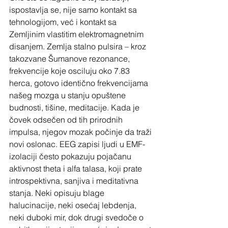
ispostavlja se, nije samo kontakt sa 
tehnologijom, već i kontakt sa 
Zemljinim vlastitim elektromagnetnim 
disanjem. Zemlja stalno pulsira – kroz 
takozvane Šumanove rezonance, 
frekvencije koje osciluju oko 7.83 
herca, gotovo identično frekvencijama 
našeg mozga u stanju opuštene 
budnosti, tišine, meditacije. Kada je 
čovek odsečen od tih prirodnih 
impulsa, njegov mozak počinje da traži 
novi oslonac. EEG zapisi ljudi u EMF-
izolaciji često pokazuju pojačanu 
aktivnost theta i alfa talasa, koji prate 
introspektivna, sanjiva i meditativna 
stanja. Neki opisuju blage 
halucinacije, neki osećaj lebdenja, 
neki duboki mir, dok drugi svedoče o 