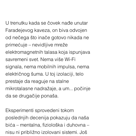
U trenutku kada se čovek nađe unutar 
Faradejevog kaveza, on biva odvojen 
od nečega što inače gotovo nikada ne 
primećuje – nevidljive mreže 
elektromagnetnih talasa koja ispunjava 
savremeni svet. Nema više Wi-Fi 
signala, nema mobilnih impulsa, nema 
električnog šuma. U toj izolaciji, telo 
prestaje da reaguje na stalne 
mikrotalasne nadražaje, a um... počinje 
da se drugačije ponaša.
Eksperimenti sprovedeni tokom 
poslednjih decenija pokazuju da naša 
bića – mentalna, fiziološka i duhovna – 
nisu ni približno izolovani sistemi. Još 