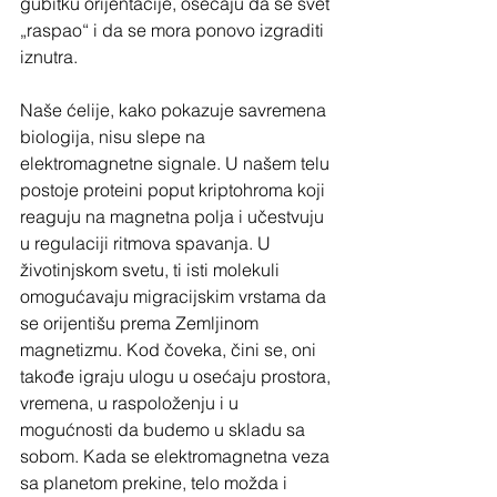
gubitku orijentacije, osećaju da se svet 
„raspao“ i da se mora ponovo izgraditi 
iznutra.
Naše ćelije, kako pokazuje savremena 
biologija, nisu slepe na 
elektromagnetne signale. U našem telu 
postoje proteini poput kriptohroma koji 
reaguju na magnetna polja i učestvuju 
u regulaciji ritmova spavanja. U 
životinjskom svetu, ti isti molekuli 
omogućavaju migracijskim vrstama da 
se orijentišu prema Zemljinom 
magnetizmu. Kod čoveka, čini se, oni 
takođe igraju ulogu u osećaju prostora, 
vremena, u raspoloženju i u 
mogućnosti da budemo u skladu sa 
sobom. Kada se elektromagnetna veza 
sa planetom prekine, telo možda i 