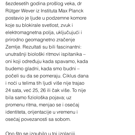
šezdesetih godina prošlog veka, dr 
Rütger Wever iz Instituta Max Planck 
postavio je ljude u podzemne komore 
koje su blokirale svetlost, zvuk i 
elektromagnetna polja, uključujući i 
prirodno geomagnetno zračenje 
Zemlje. Rezultati su bili fascinantni: 
unutrašnji biološki ritmovi ispitanika – 
oni koji određuju kada spavamo, kada 
budemo gladni, kada smo budni – 
počeli su da se pomeraju. Ciklus dana 
i noći u telima tih ljudi više nije trajao 
24 sata, već 25, 26 ili čak više. To nije 
bila samo fiziološka pojava; uz 
promenu ritma, menjao se i osećaj 
identiteta, orijentacije u vremenu i 
osećaj povezanosti sa sobom.
Ono što se izgubilo u toj izolaciji, 