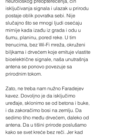
neurološkog preopterećenja, čin 
isključivanja signala i ulazak u prirodu 
postaje oblik povratka sebi. Nije 
slučajno što se mnogi ljudi osećaju 
mirnije kada izađu iz grada i odu u 
šumu, planinu, pored reke. U tim 
trenucima, bez Wi-Fi mreža, okruženi 
biljkama i drvećem koje emituje vlastite 
bioelektrične signale, naša unutrašnja 
antena se ponovo povezuje sa 
prirodnim tokom.
Zato, ne treba nam nužno Faradejev 
kavez. Dovoljno je da isključimo 
uređaje, sklonimo se od betona i buke, 
i da zakoračimo bosi na zemlju. Da 
sedimo tiho među drvećem, daleko od 
antena. Da u tišini prirode poslušamo 
kako se svet kreće bez reči. Jer kad 