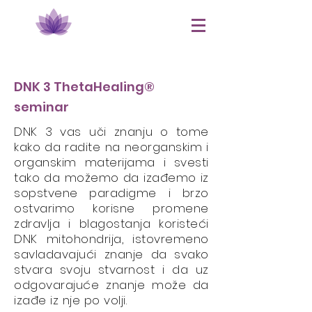
DNK 3 ThetaHealing®
seminar
DNK 3 vas uči znanju o tome
kako da radite na neorganskim i
organskim materijama i svesti
tako da možemo da izađemo iz
sopstvene paradigme i brzo
ostvarimo korisne promene
zdravlja i blagostanja koristeći
DNK mitohondrija, istovremeno
savladavajući znanje da svako
stvara svoju stvarnost i da uz
odgovarajuće znanje može da
izađe iz nje po volji.