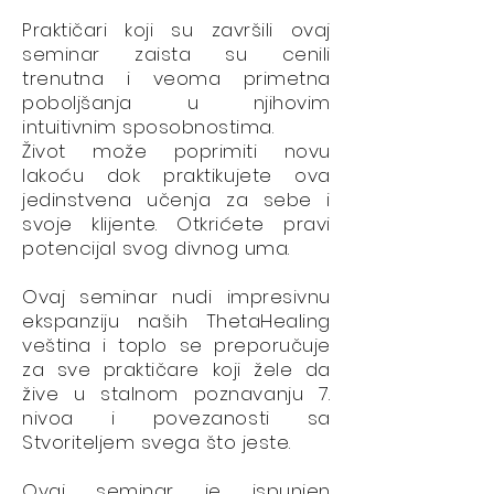
Praktičari koji su završili ovaj
seminar zaista su cenili
trenutna i veoma primetna
poboljšanja u njihovim
intuitivnim sposobnostima.
Život može poprimiti novu
lakoću dok praktikujete ova
jedinstvena učenja za sebe i
svoje klijente. Otkrićete pravi
potencijal svog divnog uma.
Ovaj seminar nudi impresivnu
ekspanziju naših ThetaHealing
veština i toplo se preporučuje
za sve praktičare koji žele da
žive u stalnom poznavanju 7.
nivoa i povezanosti sa
Stvoriteljem svega što jeste.
Ovaj seminar je ispunjen