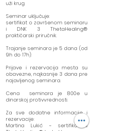
uži krug.
Seminar uključuje:
sertifikat o završenom seminaru
i DNK 3 ThetaHealing®
praktičarski priručnik.
Trajanje seminara je 5 dana (od
9h do 17h).
Prijave i rezervacija mesta su
obavezne, najkasnije 3 dana pre
najavljenog seminara.
​Cena seminara je 800e u
dinarskoj protivvrednosti.
Za sve dodatne informacije i
rezervacije:
Martina Lukić ~ sertifikovani