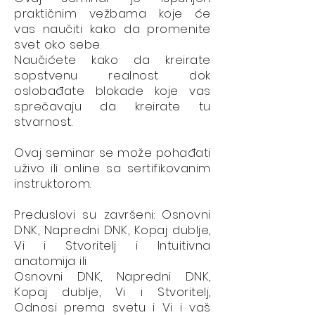
praktičnim vežbama koje će
vas naučiti kako da promenite
svet oko sebe.
Naučićete kako da kreirate
sopstvenu realnost dok
oslobađate blokade koje vas
sprečavaju da kreirate tu
stvarnost.
Ovaj seminar se može pohađati
uživo ili online sa sertifikovanim
instruktorom.
Preduslovi su završeni: Osnovni
DNK, Napredni DNK, Kopaj dublje,
Vi i Stvoritelj i Intuitivna
anatomija ili
Osnovni DNK, Napredni DNK,
Kopaj dublje, Vi i Stvoritelj,
Odnosi prema svetu i Vi i vaš