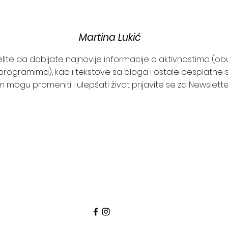
Martina Lukić
želite da dobijate najnovije informacije o aktivnostima (o
programima), kao i tekstove sa bloga i ostale besplatne s
 mogu promeniti i ulepšati život prijavite se za Newslett