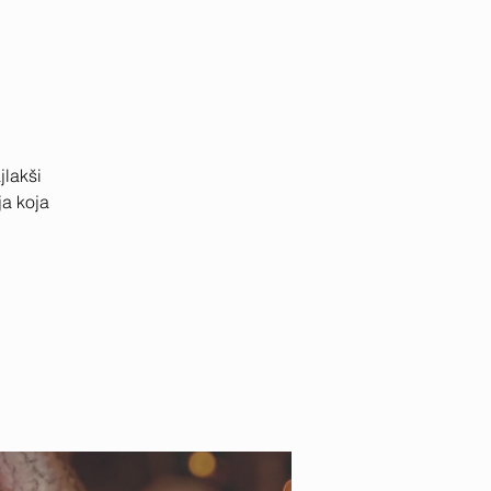
jlakši
a koja