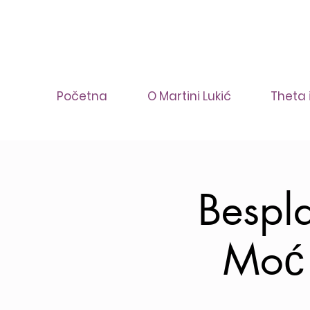
Početna
O Martini Lukić
Theta 
Bespla
Moć 