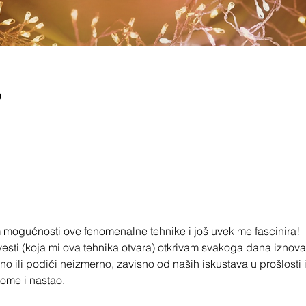
o
 mogućnosti ove fenomenalne tehnike i još uvek me fascinira!
esti (koja mi ova tehnika otvara) otkrivam svakoga dana iznov
 ili podići neizmerno, zavisno od naših iskustava u prošlosti i
tome i nastao.