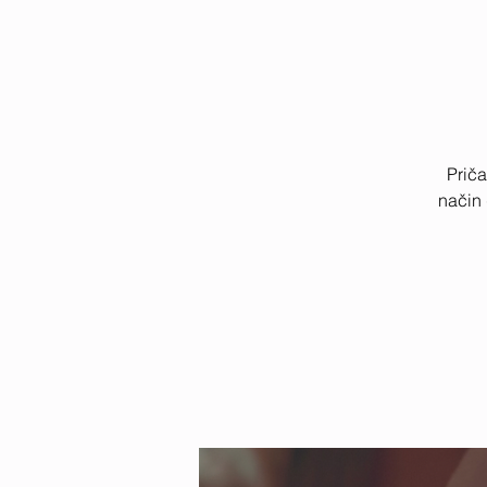
Priča
način