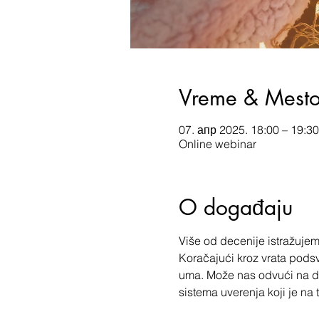
Vreme & Mest
07. апр 2025. 18:00 – 19:30
Online webinar
O događaju
Više od decenije istražujem
Koračajući kroz vrata podsv
uma. Može nas odvući na dno
sistema uverenja koji je na 