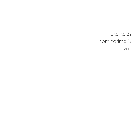
Ukoliko 
seminarima i 
vam