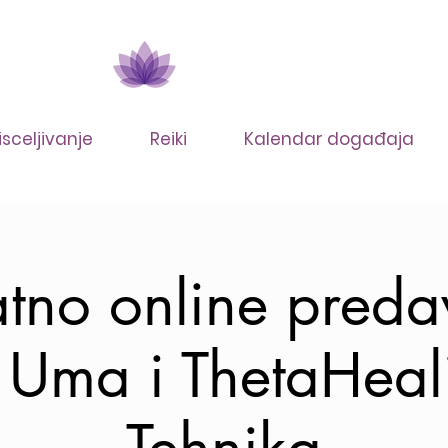
isceljivanje
Reiki
Kalendar događaja
tno online preda
Uma i ThetaHea
Tehnika