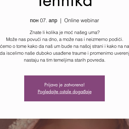
пон 07. апр
  |  
Online webinar
Znate li kolika je moć našeg uma?
Može nas povući na dno, a može nas i neizmerno podići.
ćemo o tome kako da naš um bude na našoj strani i kako na na
 da iscelimo naše duboko usađene traume i promenimo uverenj
nastaju na tim temeljima starih povreda.
Prijava je zatvorena!
Pogledajte ostale događaje