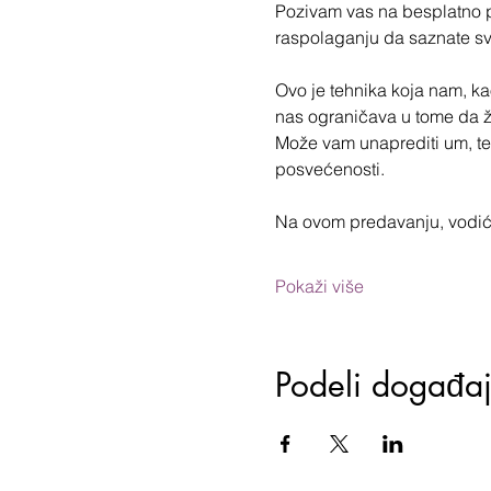
Pozivam vas na besplatno pr
raspolaganju da saznate sv
Ovo je tehnika koja nam, ka
nas ograničava u tome da ži
Može vam unaprediti um, tel
posvećenosti.
Na ovom predavanju, vodić
Pokaži više
Podeli događa