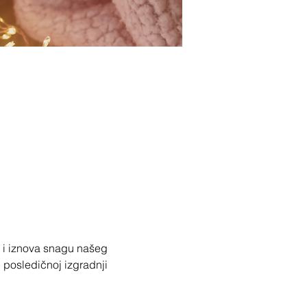
a i iznova snagu našeg 
 posledičnoj izgradnji 