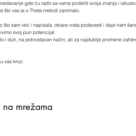
edavanje gde ću rado sa vama podeliti svoja znanja i iskustva 
e što vas je o Theta metodi zanimalo.
o što sam već i napisala, otvara vrata podsvesti i daje nam šan
vimo svoj pun potencijal.
o i duh, na jednostavan način, ali za najdublje promene zahteva 
u vas kroz:
j na mrežama