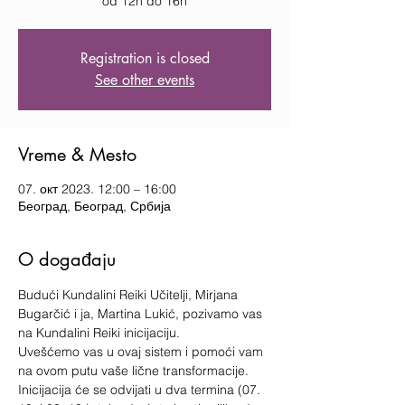
od 12h do 16h
Registration is closed
See other events
Vreme & Mesto
07. окт 2023. 12:00 – 16:00
Београд, Београд, Србија
O događaju
Budući Kundalini Reiki Učitelji, Mirjana 
Bugarčić i ja, Martina Lukić, pozivamo vas 
na Kundalini Reiki inicijaciju.
Uvešćemo vas u ovaj sistem i pomoći vam 
na ovom putu vaše lične transformacije.
Inicijacija će se odvijati u dva termina (07. 