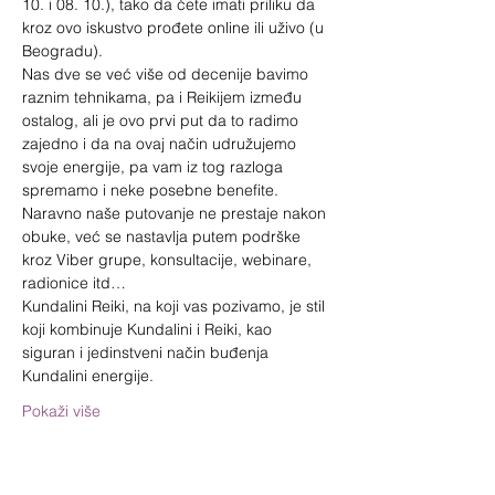
10. i 08. 10.), tako da ćete imati priliku da 
kroz ovo iskustvo prođete online ili uživo (u 
Beogradu).
Nas dve se već više od decenije bavimo 
raznim tehnikama, pa i Reikijem između 
ostalog, ali je ovo prvi put da to radimo 
zajedno i da na ovaj način udružujemo 
svoje energije, pa vam iz tog razloga 
spremamo i neke posebne benefite.
Naravno naše putovanje ne prestaje nakon 
obuke, već se nastavlja putem podrške 
kroz Viber grupe, konsultacije, webinare, 
radionice itd…
Kundalini Reiki, na koji vas pozivamo, je stil 
koji kombinuje Kundalini i Reiki, kao 
siguran i jedinstveni način buđenja 
Kundalini energije.
Pokaži više