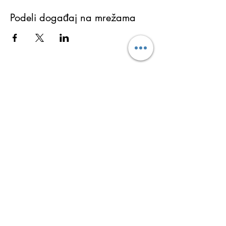
Podeli događaj na mrežama
Martina Lukić
Ukoliko želite da dobijate najnovije informacije o
aktivnostima (obukama, seminarima i
programima), kao i tekstove sa bloga i ostale
besplatne sadržaje koji vam mogu promeniti i
ulepšati život prijavite se za Newsletter