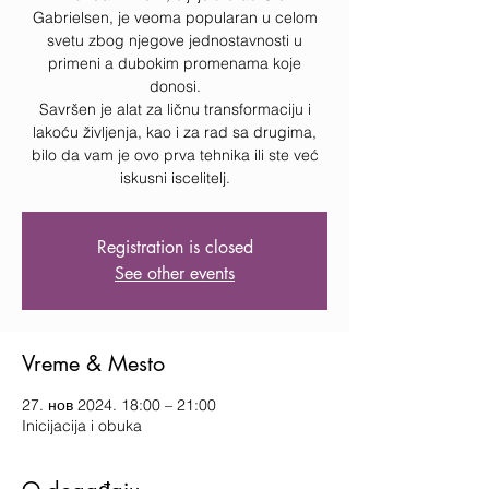
Gabrielsen, je veoma popularan u celom
svetu zbog njegove jednostavnosti u
primeni a dubokim promenama koje
donosi.
Savršen je alat za ličnu transformaciju i
lakoću življenja, kao i za rad sa drugima,
bilo da vam je ovo prva tehnika ili ste već
iskusni iscelitelj.
Registration is closed
See other events
Vreme & Mesto
27. нов 2024. 18:00 – 21:00
Inicijacija i obuka