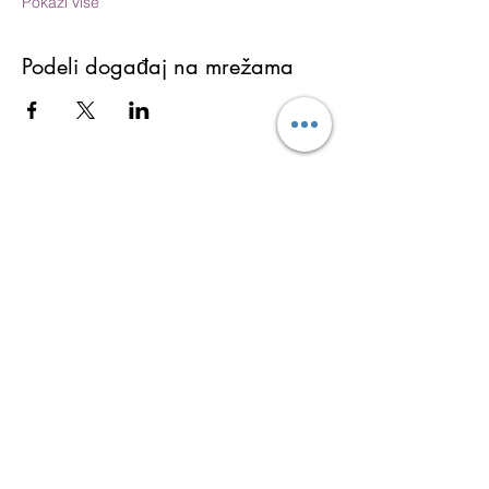
Pokaži više
Podeli događaj na mrežama
Martina Lukić
Ukoliko želite da dobijate najnovije informacije o
aktivnostima (obukama, seminarima i
programima), kao i tekstove sa bloga i ostale
besplatne sadržaje koji vam mogu promeniti i
ulepšati život prijavite se za Newsletter