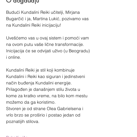
O događaju
Budući Kundalini Reiki učitelji, Mirjana 
Bugarčić i ja, Martina Lukić, pozivamo vas 
na Kundalini Reiki inicijaciju!
Uvešćemo vas u ovaj sistem i pomoći vam 
na ovom putu vaše lične transformacije.
Inicijacija će se odvijati uživo (u Beogradu) 
i online.
Kundalini Reiki je stil koji kombinuje 
Kundalini i Reiki kao siguran i jedinstveni 
način buđenja Kundalini energije.
Prilagođen je današnjem stilu života u 
kome za kratko vreme, na bilo kom mestu 
možemo da ga koristimo.
Stvoren je od strane Olea Gabrielsena i 
vrlo brzo se proširio i postao jedan od 
poznatijih stilova.