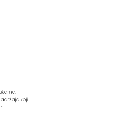
bukama,
adržaje koji
er