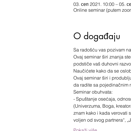
03. сеп 2021. 10:00 – 05. с
Online seminar (putem zoom
O događaju
Sa radošću vas pozivam na 
Ovaj seminar širi znanja st
podstiče vaš duhovni razvo
Naučićete kako da se oslobo
Ovaj seminar širi i produblj
da radite sa pojedinačnim n
Seminar obuhvata:
- Spuštanje osećaja, odnos
(Univerzuma, Boga, kreatora
znam kako i kada verovati sv
voljen od svog partnera“, „
Pokaži više