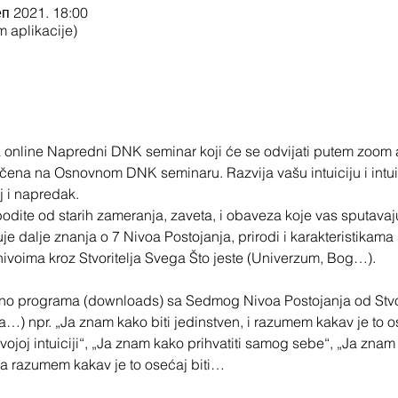
еп 2021. 18:00
 aplikacije)
online Napredni DNK seminar koji će se odvijati putem zoom a
ečena na Osnovnom DNK seminaru. Razvija vašu intuiciju i intui
j i napredak.
dite od starih zameranja, zaveta, i obaveza koje vas sputavaju 
uje dalje znanja o 7 Nivoa Postojanja, prirodi i karakteristikam
ivoima kroz Stvoritelja Svega Što jeste (Univerzum, Bog…).
no programa (downloads) sa Sedmog Nivoa Postojanja od Stvor
…) npr. „Ja znam kako biti jedinstven, i razumem kakav je to ose
ojoj intuiciji“, „Ja znam kako prihvatiti samog sebe“, „Ja znam k
Ja razumem kakav je to osećaj biti…