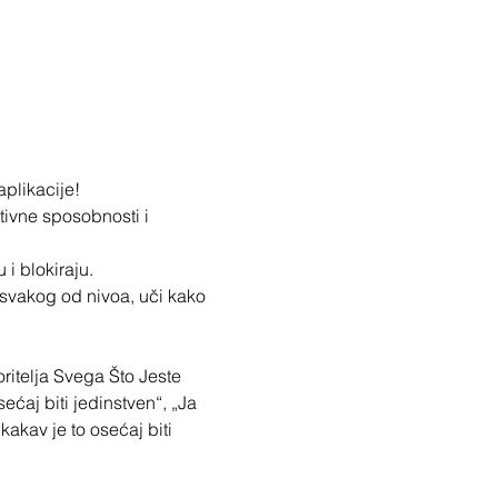
plikacije!
tivne sposobnosti i 
i blokiraju.
a svakog od nivoa, uči kako 
itelja Svega Što Jeste 
ćaj biti jedinstven“, „Ja 
akav je to osećaj biti 