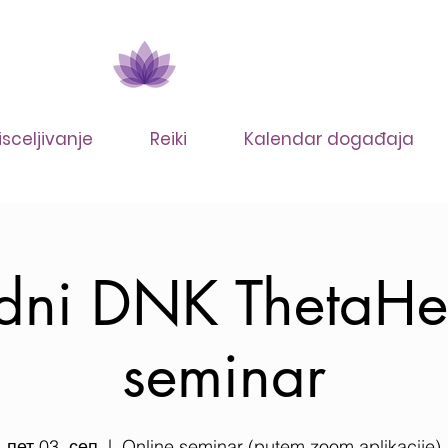
isceljivanje
Reiki
Kalendar događaja
dni DNK ThetaHe
seminar
пет 03. сеп
  |  
Online seminar (putem zoom aplikacije)