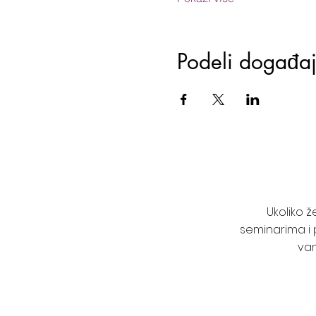
Podeli događa
Ukoliko 
seminarima i 
vam