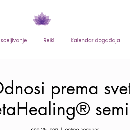
isceljivanje
Reiki
Kalendar događaja
dnosi prema sve
etaHealing® semi
сре 25. сеп
  |  
online seminar