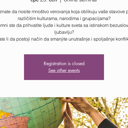
 znate da nosite mnoštvo verovanja koja oblikuju vaše stavove
različitim kulturama, narodima i grupacijama?
mni ste da prihvatite ljude i kulture sveta sa istinskom bezusl
ljubavlju?
te li da postoji način da smanjite unutrašnje i spoljašnje konfli
Registration is closed
See other events