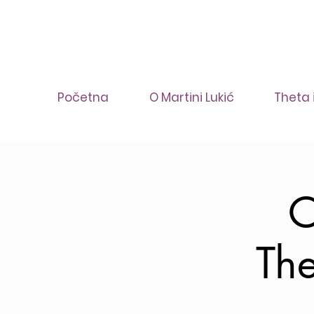
Početna
O Martini Lukić
Theta 
O
Th