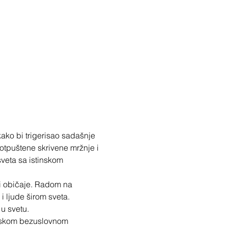
ako bi trigerisao sadašnje 
otpuštene skrivene mržnje i 
veta sa istinskom 
 i običaje. Radom na 
i ljude širom sveta.
 u svetu.
stinskom bezuslovnom 