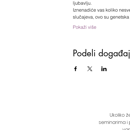
ljubavlju.
Iznenadiće vas koliko nesve
slučajeva, ovo su genetska
Pokaži više
Podeli događa
Ukoliko 
seminarima i 
vam