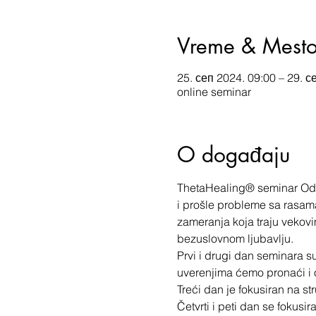
Vreme & Mest
25. сеп 2024. 09:00 – 29. с
online seminar
O događaju
ThetaHealing® seminar Odnos
i prošle probleme sa rasama
zameranja koja traju vekovi
bezuslovnom ljubavlju.
Prvi i drugi dan seminara s
uverenjima ćemo pronaći i o
Treći dan je fokusiran na st
Četvrti i peti dan se fokusir