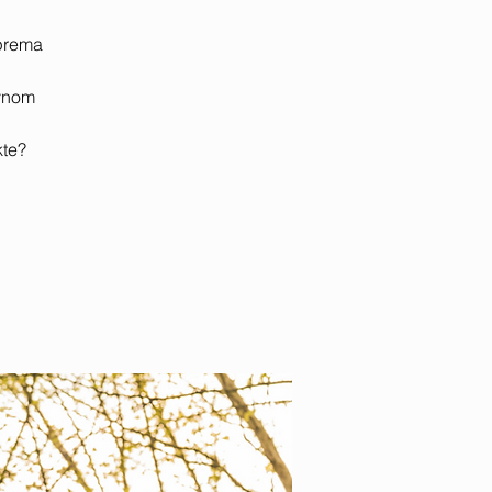
 prema
ovnom
kte?