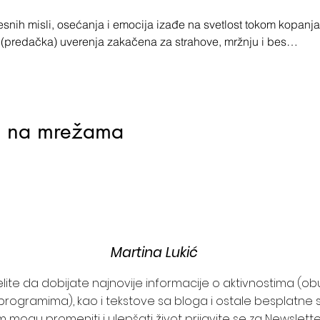
snih misli, osećanja i emocija izađe na svetlost tokom kopanja
 (predačka) uverenja zakačena za strahove, mržnju i bes…
j na mrežama
Martina Lukić
želite da dobijate najnovije informacije o aktivnostima (o
programima), kao i tekstove sa bloga i ostale besplatne s
 mogu promeniti i ulepšati život prijavite se za Newslett