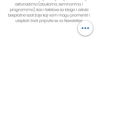
aktivnostima (obukama, seminarima i
programima), kao i tekstove sa bloga i ostale
besplatne sadržaje koji vam mogu promeniti i
ulepšati život prijavite se za Newsletter
ThetaHealing® and ThetaHealer® are registered
trademarks of THInK at
www.thetahealing.com
.
© COPYRIGHT 2019. ALL RIGHTS RESERVED. CONTENTS
CAN NOT BE USED WITHOUT PERMISSION.
©2020 by Martina Lukić. Design by