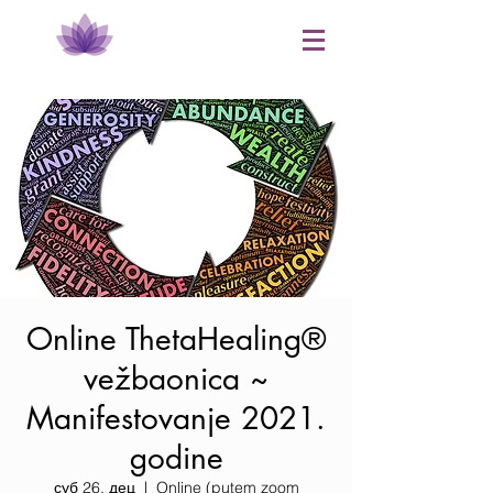
​Online ThetaHealing®
vežbaonica ~
Manifestovanje 2021.
godine
суб 26. дец
  |  
Online (putem zoom