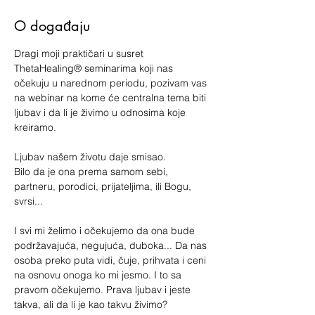
O događaju
Dragi moji praktičari u susret 
ThetaHealing® seminarima koji nas 
očekuju u narednom periodu, pozivam vas 
na webinar na kome će centralna tema biti 
ljubav i da li je živimo u odnosima koje 
kreiramo.
Ljubav našem životu daje smisao.
Bilo da je ona prema samom sebi, 
partneru, porodici, prijateljima, ili Bogu, 
svrsi...
I svi mi želimo i očekujemo da ona bude 
podržavajuća, negujuća, duboka... Da nas 
osoba preko puta vidi, čuje, prihvata i ceni 
na osnovu onoga ko mi jesmo. I to sa 
pravom očekujemo. Prava ljubav i jeste 
takva, ali da li je kao takvu živimo?