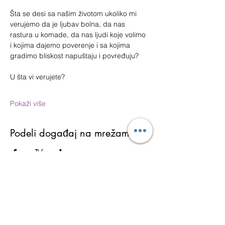
Šta se desi sa našim životom ukoliko mi 
verujemo da je ljubav bolna, da nas 
rastura u komade, da nas ljudi koje volimo 
i kojima dajemo poverenje i sa kojima 
gradimo bliskost napuštaju i povređuju?
U šta vi verujete?
Pokaži više
Podeli događaj na mrežama
Martina Lukić
Ukoliko želite da dobijate najnovije informacije o
aktivnostima (obukama, seminarima i
programima), kao i tekstove sa bloga i ostale