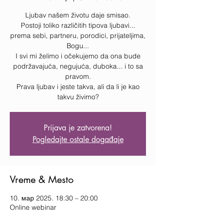
Ljubav našem životu daje smisao.
Postoji toliko različitih tipova ljubavi...
prema sebi, partneru, porodici, prijateljima,
Bogu...
I svi mi želimo i očekujemo da ona bude
podržavajuća, negujuća, duboka... i to sa
pravom.
Prava ljubav i jeste takva, ali da li je kao
takvu živimo?
Prijava je zatvorena!
Pogledajte ostale događaje
Vreme & Mesto
10. мар 2025. 18:30 – 20:00
Online webinar