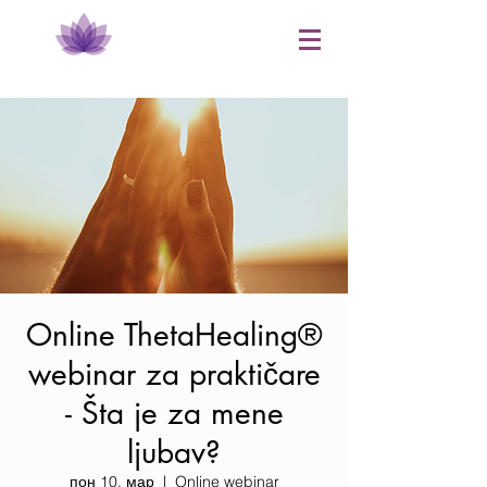
Online ThetaHealing®
webinar za praktičare
- Šta je za mene
ljubav?
пон 10. мар
  |  
Online webinar