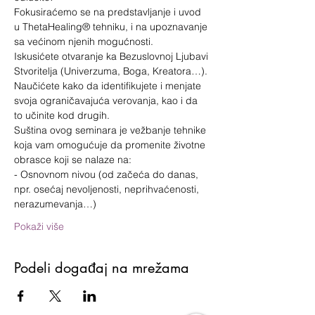
Fokusiraćemo se na predstavljanje i uvod 
u ThetaHealing® tehniku, i na upoznavanje 
sa većinom njenih mogućnosti.
Iskusićete otvaranje ka Bezuslovnoj Ljubavi 
Stvoritelja (Univerzuma, Boga, Kreatora…).
Naučićete kako da identifikujete i menjate 
svoja ograničavajuća verovanja, kao i da 
to učinite kod drugih.
Suština ovog seminara je vežbanje tehnike 
koja vam omogućuje da promenite životne 
obrasce koji se nalaze na:
- Osnovnom nivou (od začeća do danas, 
npr. osećaj nevoljenosti, neprihvaćenosti, 
nerazumevanja…)
Pokaži više
Podeli događaj na mrežama