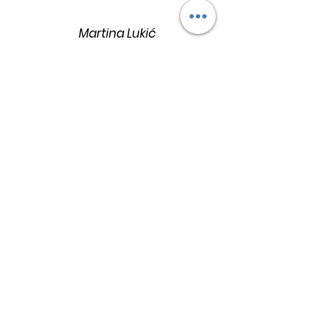
Martina Lukić
Ukoliko želite da dobijate najnovije informacije o
aktivnostima (obukama, seminarima i
programima), kao i tekstove sa bloga i ostale
besplatne sadržaje koji vam mogu promeniti i
ulepšati život prijavite se za Newsletter
ThetaHealing® and ThetaHealer® are registered