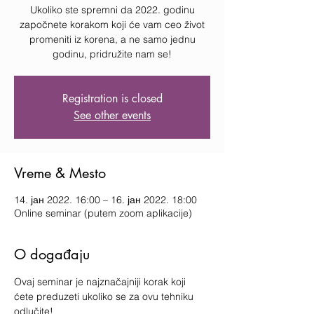
Ukoliko ste spremni da 2022. godinu
započnete korakom koji će vam ceo život
promeniti iz korena, a ne samo jednu
godinu, pridružite nam se!
Registration is closed
See other events
Vreme & Mesto
14. јан 2022. 16:00 – 16. јан 2022. 18:00
Online seminar (putem zoom aplikacije)
O događaju
Ovaj seminar je najznačajniji korak koji 
ćete preduzeti ukoliko se za ovu tehniku 
odlučite!