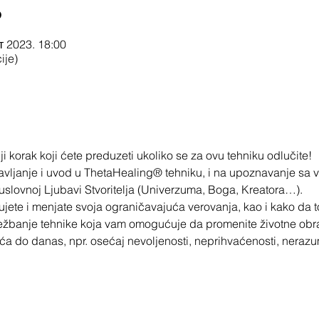
o
кт 2023. 18:00
ije)
i korak koji ćete preduzeti ukoliko se za ovu tehniku odlučite!
vljanje i uvod u ThetaHealing® tehniku, i na upoznavanje sa 
uslovnoj Ljubavi Stvoritelja (Univerzuma, Boga, Kreatora…).
ujete i menjate svoja ograničavajuća verovanja, kao i kako da t
ežbanje tehnike koja vam omogućuje da promenite životne obra
a do danas, npr. osećaj nevoljenosti, neprihvaćenosti, nera