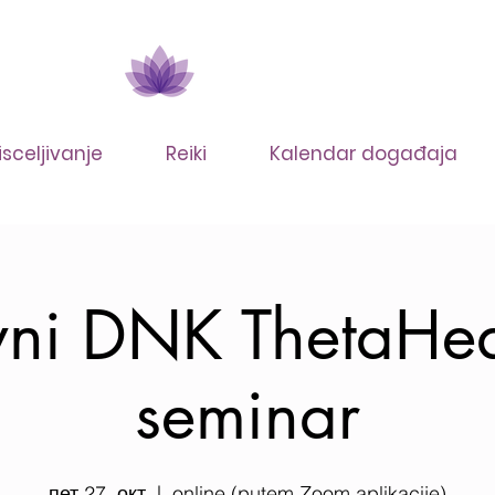
isceljivanje
Reiki
Kalendar događaja
ni DNK ThetaHe
seminar
пет 27. окт
  |  
online (putem Zoom aplikacije)