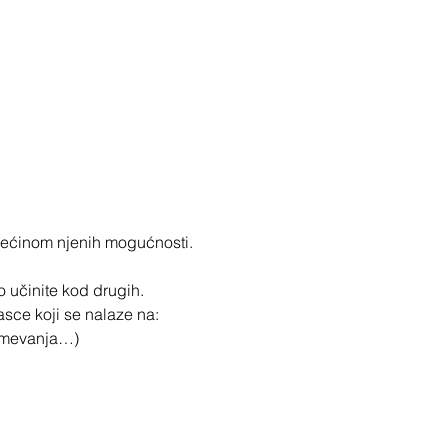
većinom njenih mogućnosti.
o učinite kod drugih.
sce koji se nalaze na:
zumevanja…)