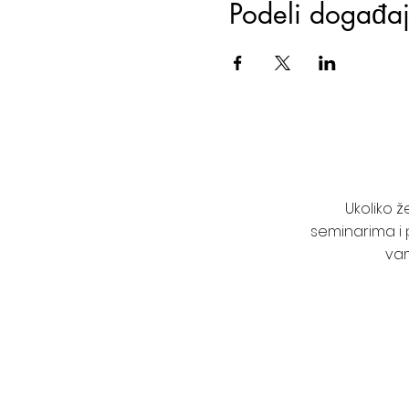
Podeli događa
Ukoliko 
seminarima i 
vam