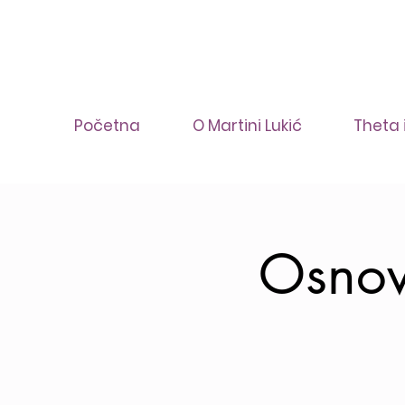
Početna
O Martini Lukić
Theta 
Osnov