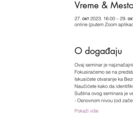
Vreme & Mest
27. окт 2023. 16:00 – 29. о
online (putem Zoom aplikac
O događaju
Ovaj seminar je najznačajnij
Fokusiraćemo se na predsta
Iskusićete otvaranje ka Bez
Naučićete kako da identifik
Suština ovog seminara je v
- Osnovnom nivou (od začeć
Pokaži više