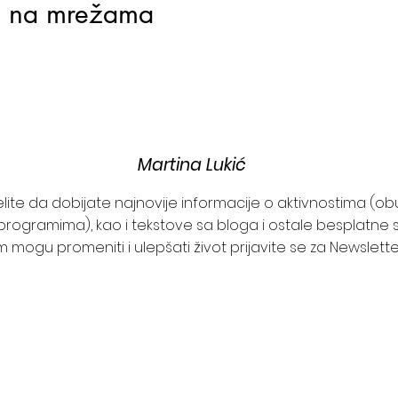
j na mrežama
Martina Lukić
želite da dobijate najnovije informacije o aktivnostima (o
programima), kao i tekstove sa bloga i ostale besplatne s
 mogu promeniti i ulepšati život prijavite se za Newslett