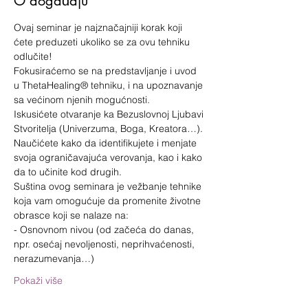
O događaju
Ovaj seminar je najznačajniji korak koji 
ćete preduzeti ukoliko se za ovu tehniku 
odlučite!
Fokusiraćemo se na predstavljanje i uvod 
u ThetaHealing® tehniku, i na upoznavanje 
sa većinom njenih mogućnosti.
Iskusićete otvaranje ka Bezuslovnoj Ljubavi 
Stvoritelja (Univerzuma, Boga, Kreatora…).
Naučićete kako da identifikujete i menjate 
svoja ograničavajuća verovanja, kao i kako 
da to učinite kod drugih.
Suština ovog seminara je vežbanje tehnike 
koja vam omogućuje da promenite životne 
obrasce koji se nalaze na:
- Osnovnom nivou (od začeća do danas, 
npr. osećaj nevoljenosti, neprihvaćenosti, 
nerazumevanja…)
Pokaži više