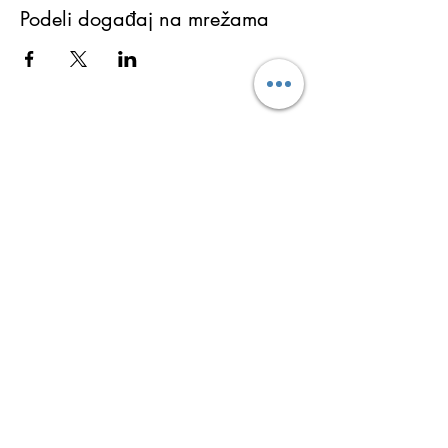
Podeli događaj na mrežama
Martina Lukić
Ukoliko želite da dobijate najnovije informacije o
aktivnostima (obukama, seminarima i
programima), kao i tekstove sa bloga i ostale
besplatne sadržaje koji vam mogu promeniti i
ulepšati život prijavite se za Newsletter