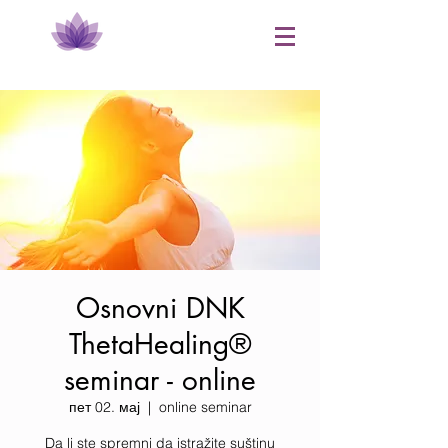
Osnovni DNK
ThetaHealing®
seminar - online
пет 02. мај
  |  
online seminar
Da li ste spremni da istražite suštinu