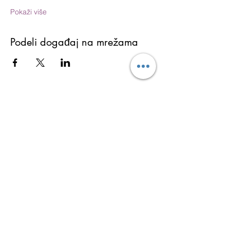
Pokaži više
Podeli događaj na mrežama
Martina Lukić
Ukoliko želite da dobijate najnovije informacije o
aktivnostima (obukama, seminarima i
programima), kao i tekstove sa bloga i ostale
besplatne sadržaje koji vam mogu promeniti i
ulepšati život prijavite se za Newsletter