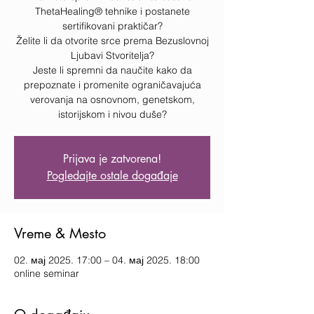
ThetaHealing® tehnike i postanete
sertifikovani praktičar?
Želite li da otvorite srce prema Bezuslovnoj
Ljubavi Stvoritelja?
Jeste li spremni da naučite kako da
prepoznate i promenite ograničavajuća
verovanja na osnovnom, genetskom,
istorijskom i nivou duše?
Prijava je zatvorena!
Pogledajte ostale događaje
Vreme & Mesto
02. мај 2025. 17:00 – 04. мај 2025. 18:00
online seminar