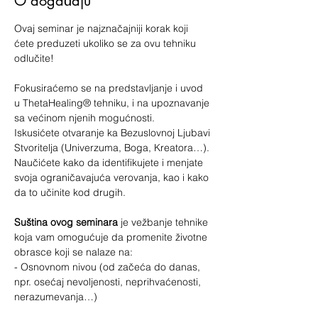
O događaju
Ovaj seminar je najznačajniji korak koji 
ćete preduzeti ukoliko se za ovu tehniku 
odlučite!
Fokusiraćemo se na predstavljanje i uvod 
u ThetaHealing® tehniku, i na upoznavanje 
sa većinom njenih mogućnosti.
Iskusićete otvaranje ka Bezuslovnoj Ljubavi 
Stvoritelja (Univerzuma, Boga, Kreatora…).
Naučićete kako da identifikujete i menjate 
svoja ograničavajuća verovanja, kao i kako 
da to učinite kod drugih.
Suština ovog seminara
 je vežbanje tehnike 
koja vam omogućuje da promenite životne 
obrasce koji se nalaze na:
- Osnovnom nivou (od začeća do danas, 
npr. osećaj nevoljenosti, neprihvaćenosti, 
nerazumevanja…)