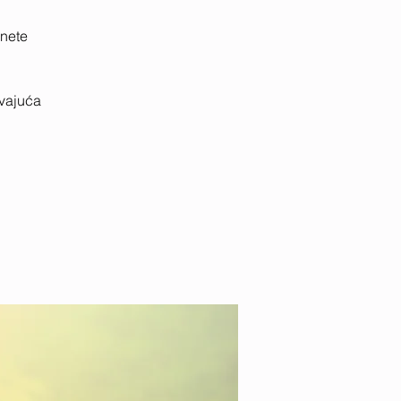
anete
avajuća