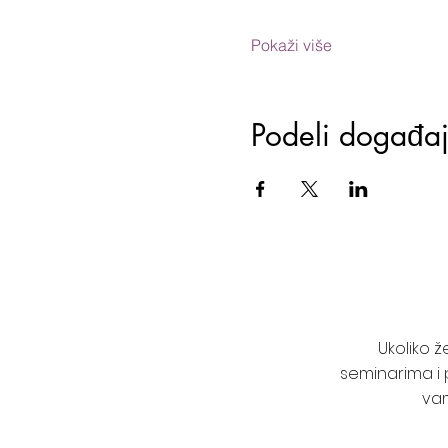
Pokaži više
Podeli događa
Ukoliko 
seminarima i 
vam