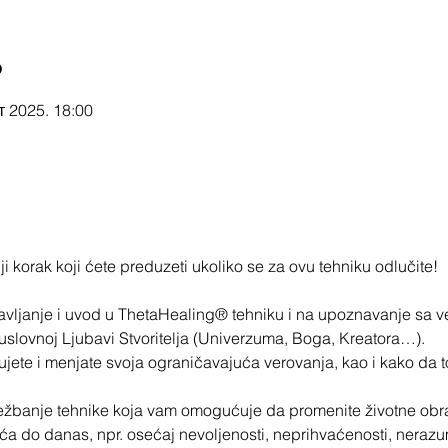
o
кт 2025. 18:00
i korak koji ćete preduzeti ukoliko se za ovu tehniku odlučite!
vljanje i uvod u ThetaHealing® tehniku i na upoznavanje sa 
uslovnoj Ljubavi Stvoritelja (Univerzuma, Boga, Kreatora…).
ujete i menjate svoja ograničavajuća verovanja, kao i kako da t
vežbanje tehnike koja vam omogućuje da promenite životne obra
a do danas, npr. osećaj nevoljenosti, neprihvaćenosti, nera