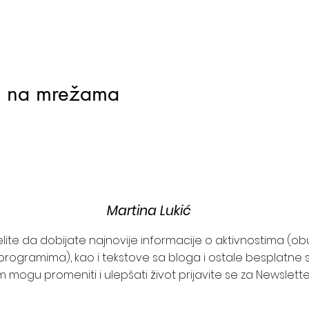
j na mrežama
Martina Lukić
želite da dobijate najnovije informacije o aktivnostima (o
programima), kao i tekstove sa bloga i ostale besplatne s
 mogu promeniti i ulepšati život prijavite se za Newslett