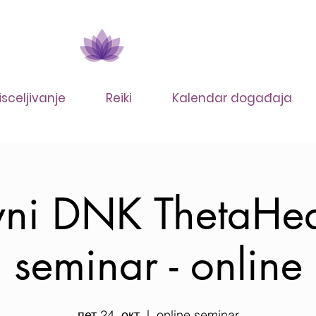
isceljivanje
Reiki
Kalendar događaja
ni DNK ThetaHe
seminar - online
пет 24. окт
  |  
online seminar