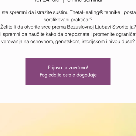
i ste spremni da istražite suštinu ThetaHealing® tehnike i post
sertifikovani praktičar?
Želite li da otvorite srce prema Bezuslovnoj Ljubavi Stvoritelja?
li spremni da naučite kako da prepoznate i promenite ogranič
verovanja na osnovnom, genetskom, istorijskom i nivou duše?
Prijava je završena!
Pogledajte ostale događaje