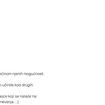
većinom njenih mogućnosti.
o učinite kod drugih.
sce koji se nalaze na:
zumevanja…)