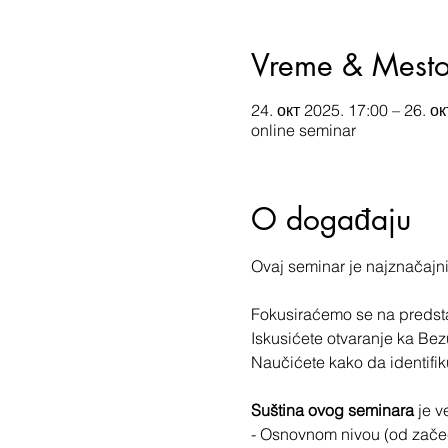
Vreme & Mest
24. окт 2025. 17:00 – 26. о
online seminar
O događaju
Ovaj seminar je najznačajnij
Fokusiraćemo se na predsta
Iskusićete otvaranje ka Bez
Naučićete kako da identifik
Suština ovog seminara
 je 
- Osnovnom nivou (od začeć