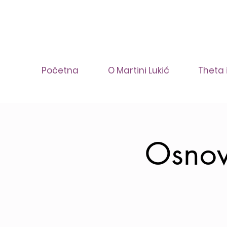
Početna
O Martini Lukić
Theta 
Osnov