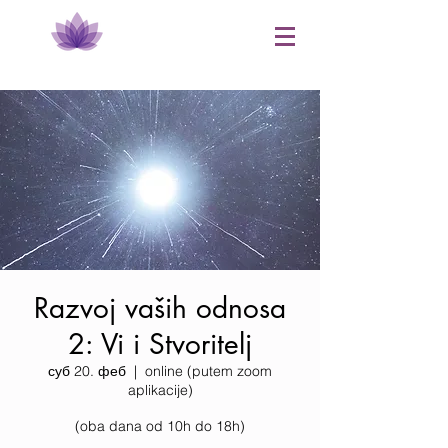
Razvoj vaših odnosa
2: Vi i Stvoritelj
суб 20. феб
  |  
online (putem zoom
aplikacije)
​(oba dana od 10h do 18h)​