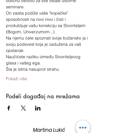
odličnu osnovu za sve ostale izborne 
seminare.
On zaista podiže vaše "kopačke" 
sposobnosti na novi nivo i čisti i 
produbljuje vašu konekciju sa Stvoriteljem 
(Bogom, Univerzumom...).
Na njemu ćete spoznati svoje božansko ja i 
svoju podsvest koja je zadužena za vaš 
opstanak.
Naučićete razliku između Stvoriteljevog 
glasa i vašeg ega.
Šta je istina nasuprot strahu.
Pokaži više
Podeli događaj na mrežama
Martina Lukić