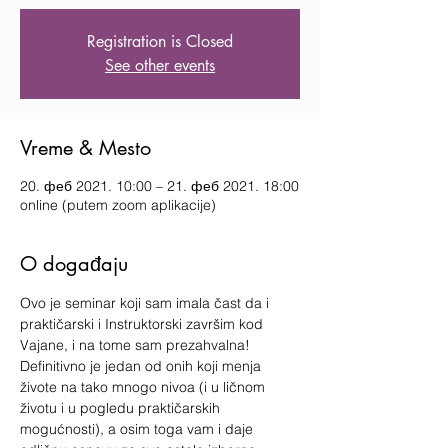
Registration is Closed
See other events
Vreme & Mesto
20. феб 2021. 10:00 – 21. феб 2021. 18:00
online (putem zoom aplikacije)
O događaju
Ovo je seminar koji sam imala čast da i 
praktičarski i Instruktorski završim kod 
Vajane, i na tome sam prezahvalna!
Definitivno je jedan od onih koji menja 
živote na tako mnogo nivoa (i u ličnom 
životu i u pogledu praktičarskih 
mogućnosti), a osim toga vam i daje 