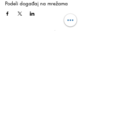
Podeli događaj na mrežama
Martina Lukić
Ukoliko želite da dobijate najnovije informacije o
aktivnostima (obukama, seminarima i
programima), kao i tekstove sa bloga i ostale
besplatne sadržaje koji vam mogu promeniti i
ulepšati život prijavite se za Newsletter