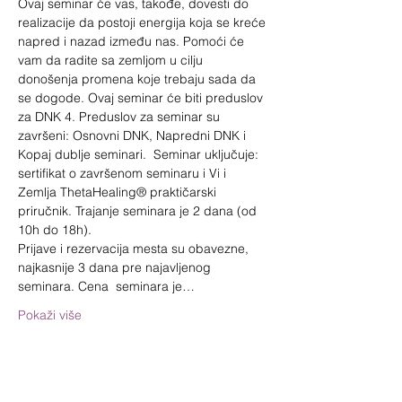
Ovaj seminar će vas, takođe, dovesti do 
realizacije da postoji energija koja se kreće 
napred i nazad između nas. Pomoći će 
vam da radite sa zemljom u cilju 
donošenja promena koje trebaju sada da 
se dogode. Ovaj seminar će biti preduslov 
za DNK 4. Preduslov za seminar su 
završeni: Osnovni DNK, Napredni DNK i 
Kopaj dublje seminari. ​ Seminar uključuje: 
sertifikat o završenom seminaru i Vi i 
Zemlja ThetaHealing® praktičarski 
priručnik. Trajanje seminara je 2 dana (od 
10h do 18h).  
Prijave i rezervacija mesta su obavezne, 
najkasnije 3 dana pre najavljenog 
seminara. ​Cena  seminara je…
Pokaži više