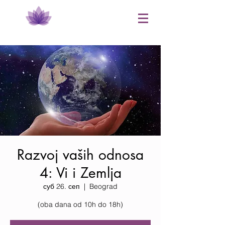
​Razvoj vaših odnosa
4: Vi i Zemlja
суб 26. сеп
  |  
Beograd
​(oba dana od 10h do 18h)​