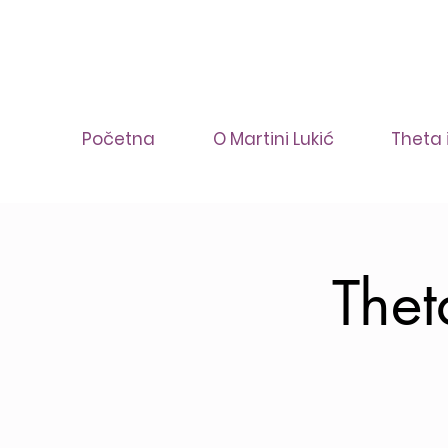
Početna
O Martini Lukić
Theta 
Thet