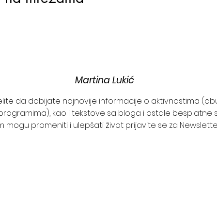
Martina Lukić
želite da dobijate najnovije informacije o aktivnostima (o
programima), kao i tekstove sa bloga i ostale besplatne s
 mogu promeniti i ulepšati život prijavite se za Newslett