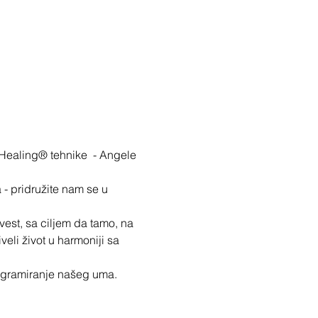
aHealing® tehnike  - Angele 
 - pridružite nam se u 
est, sa ciljem da tamo, na 
eli život u harmoniji sa 
rogramiranje našeg uma.