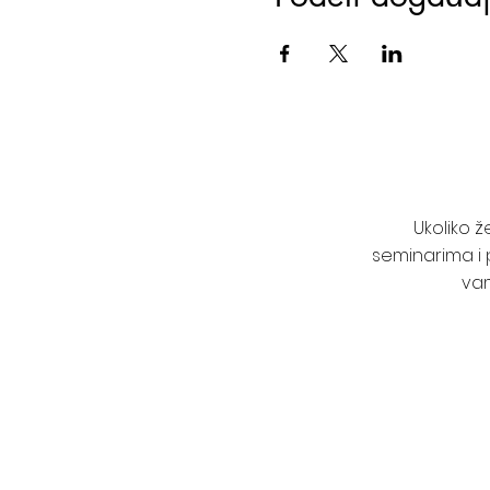
Ukoliko 
seminarima i 
vam