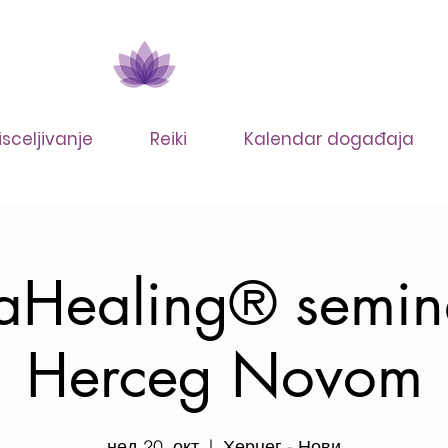
isceljivanje
Reiki
Kalendar događaja
aHealing® semin
Herceg Novom
нед 20. окт
  |  
Херцег - Нови