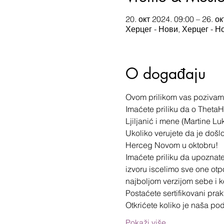
20. окт 2024. 09:00 – 26. о
Херцег - Нови, Херцег - Н
O događaju
Ovom prilikom vas pozivam 
Imaćete priliku da o ThetaH
Ljiljanić i mene (Martine Luk
Ukoliko verujete da je došlo
Herceg Novom u oktobru!
Imaćete priliku da upoznat
izvoru iscelimo sve one otpo
najboljom verzijom sebe i k
Postaćete sertifikovani pra
Otkrićete koliko je naša pod
Pokaži više