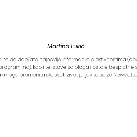
Martina Lukić
želite da dobijate najnovije informacije o aktivnostima (o
programima), kao i tekstove sa bloga i ostale besplatne s
 mogu promeniti i ulepšati život prijavite se za Newslett