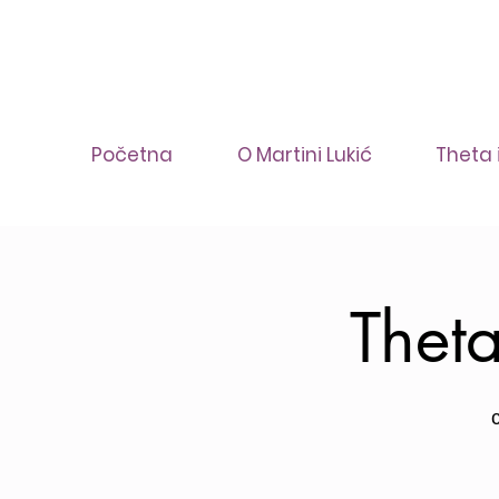
Početna
O Martini Lukić
Theta 
​The