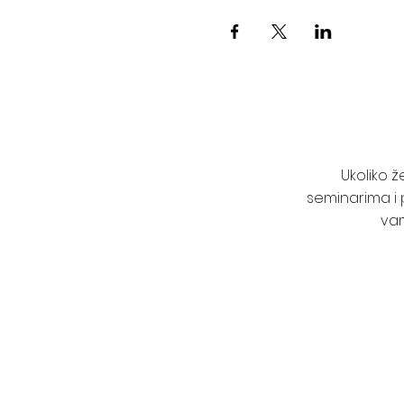
Ukoliko 
seminarima i 
vam