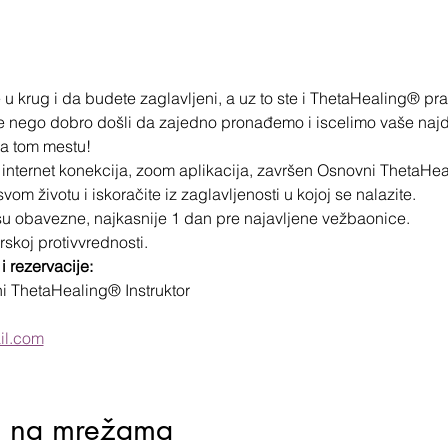
 u krug i da budete zaglavljeni, a uz to ste i ThetaHealing® pra
te nego dobro došli da zajedno pronađemo i iscelimo vaše najd
na tom mestu!
internet konekcija, zoom aplikacija, završen Osnovni ThetaHealin
vom životu i iskoračite iz zaglavljenosti u kojoj se nalazite.
 su obavezne, najkasnije 1 dan pre najavljene vežbaonice.

skoj protivvrednosti.
i rezervacije:
ni ThetaHealing® Instruktor

il.com
j na mrežama