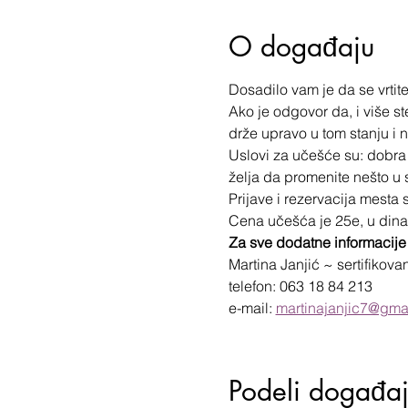
O događaju
Dosadilo vam je da se vrtite
Ako je odgovor da, i više s
drže upravo u tom stanju i 
Uslovi za učešće su: dobra 
želja da promenite nešto u s
Prijave i rezervacija mesta
​Cena učešća je 25e, u dinar
Za sve dodatne informacije 
Martina Janjić ~ sertifikova
telefon: 063 18 84 213

e-mail: 
martinajanjic7@gma
Podeli događa