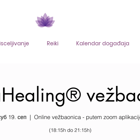
isceljivanje
Reiki
Kalendar događaja
taHealing® vežba
суб 19. сеп
  |  
Online vežbaonica - putem zoom aplikacij
(18:15h do 21:15h)