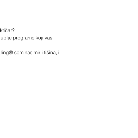
ktičar?
ublje programe koji vas 
g® seminar, mir i tišina, i 