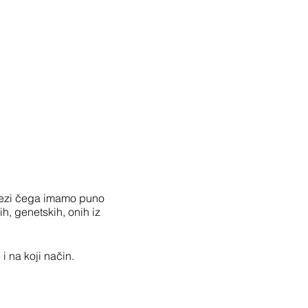
 vezi čega imamo puno
h, genetskih, onih iz
 na koji način.