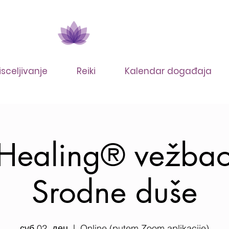
isceljivanje
Reiki
Kalendar događaja
Healing® vežbao
Srodne duše
суб 02. дец
  |  
Online (putem Zoom aplikacije)