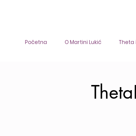
Početna
O Martini Lukić
Theta 
Theta