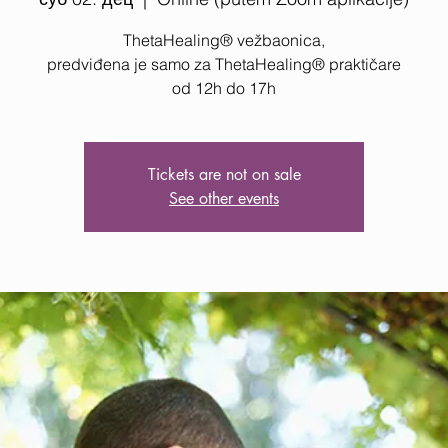
ThetaHealing® vežbaonica,
predviđena je samo za ThetaHealing® praktičare
od 12h do 17h
Tickets are not on sale
See other events