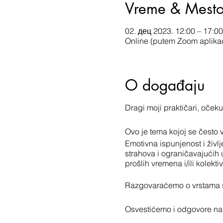
Vreme & Mest
02. дец 2023. 12:00 – 17:00
Online (putem Zoom aplikac
O događaju
Dragi moji praktičari, oče
Ovo je tema kojoj se često 
Emotivna ispunjenost i živl
strahova i ograničavajućih 
prošlih vremena i/ili kolektiv
Razgovaraćemo o vrstama sro
Osvestićemo i odgovore na 
Da li želimo partnersku vez