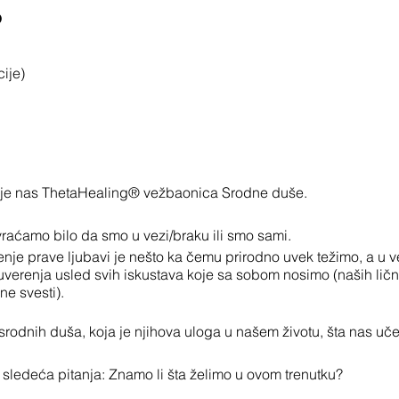
o
ije)
kuje nas ThetaHealing® vežbaonica Srodne duše.
vraćamo bilo da smo u vezi/braku ili smo sami.
jenje prave ljubavi je nešto ka čemu prirodno uvek težimo, a u
uverenja usled svih iskustava koje sa sobom nosimo (naših lični
ne svesti).
dnih duša, koja je njihova uloga u našem životu, šta nas uče i
sledeća pitanja: Znamo li šta želimo u ovom trenutku?
u ili nam je lepše i lakše kada smo sami?