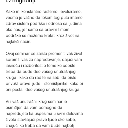
O događaju
Kako mi konstantno rastemo i evoluiramo, 
veoma je važno da tokom tog puta imamo 
zdrav sistem podrške i odnosa sa ljudima 
oko nas, jer samo sa pravim timom 
podrške se možemo kretati kroz život na 
najlakši način.
Ovaj seminar će zaista promeniti vaš život i 
spremiti vas za napredovanje, dajući vam 
jasnoću i razboritost o tome ko uopšte 
treba da bude deo vašeg unutrašnjeg 
kruga i kako da radite na sebi da biste 
privukli prave ljude i istomišljenike, kako bi 
oni postali deo vašeg unutrašnjeg kruga.
Vi i vaš unutrašnji krug seminar je 
osmišljen da vam pomogne da 
napredujete ka uspesima u svim delovima 
života stavljajući prave ljude oko sebe, 
znajući ko treba da vam bude najbolji 