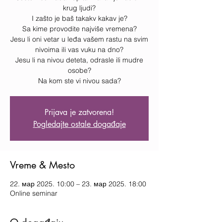
krug ljudi?
I zašto je baš takakv kakav je?
Sa kime provodite najviše vremena?
Jesu li oni vetar u leđa vašem rastu na svim
nivoima ili vas vuku na dno?
Jesu li na nivou deteta, odrasle ili mudre
osobe?
Na kom ste vi nivou sada?
Prijava je zatvorena!
Pogledajte ostale događaje
Vreme & Mesto
22. мар 2025. 10:00 – 23. мар 2025. 18:00
Online seminar