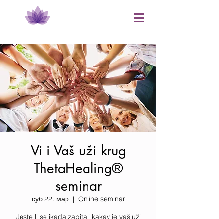
Vi i Vaš uži krug
ThetaHealing®
seminar
суб 22. мар
  |  
Online seminar
Jeste li se ikada zapitali kakav je vaš uži