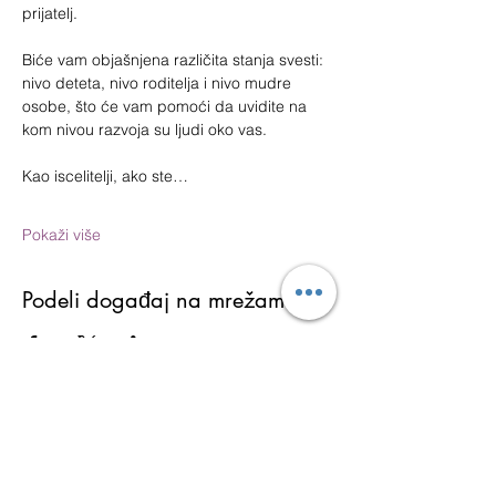
prijatelj.
Biće vam objašnjena različita stanja svesti: 
nivo deteta, nivo roditelja i nivo mudre 
osobe, što će vam pomoći da uvidite na 
kom nivou razvoja su ljudi oko vas.
Kao iscelitelji, ako ste…
Pokaži više
Podeli događaj na mrežama
Martina Lukić
Ukoliko želite da dobijate najnovije informacije o
aktivnostima (obukama, seminarima i