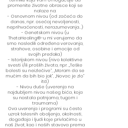
promenite životne obrasce koji se
nalaze na:
- Osnovnom nivou (od začeća do
danas, npr. osećaj nevoljenosti,
neprihvaćenosti, nerazumevanja…)
- Genetskom nivou (u
ThetaHealing®-u mi verujemo da
smo nasledili određena verovanja,
strahove, osobine i emocije od
svojih predaka)
- Istorijskom nivou (nivo kolektivne
svesti i/ili prošlih života, npr. „Teške
bolesti su neizlečive“, „Moram da se
mučim da bih bio jak“, „Novac je zlo“
itd.)
- Nivou duše (uverenja na
najdubljem nivou našeg bića, koja
su nastala patnjama, tugom i
traumama)
Ova uverenja i programi su često
uzrok telesnih oboljenja, okolnosti,
događaja i ljudi koje privlačimo u
naš život, kao i naših stavova prema