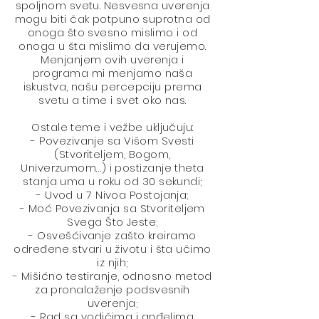
spoljnom svetu. Nesvesna uverenja
mogu biti čak potpuno suprotna od
onoga što svesno mislimo i od
onoga u šta mislimo da verujemo.
Menjanjem ovih uverenja i
programa mi menjamo naša
iskustva, našu percepciju prema
svetu a time i svet oko nas.
Ostale teme i vežbe uključuju:
- Povezivanje sa Višom Svesti
(Stvoriteljem, Bogom,
Univerzumom…) i postizanje theta
stanja uma u roku od 30 sekundi;
- Uvod u 7 Nivoa Postojanja;
- Moć Povezivanja sa Stvoriteljem
Svega Što Jeste;
- Osvešćivanje zašto kreiramo
određene stvari u životu i šta učimo
iz njih;
- Mišićno testiranje, odnosno metod
za pronalaženje podsvesnih
uverenja;
- Rad sa vodičima i anđelima