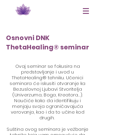
Osnovni DNK
ThetaHealing®​ seminar
Ovaj seminar se fokusira na
predstavljanje i uvod u
ThetaHealing® tehniku. Učenici
seminara će iskusiti otvaranje ka
Bezuslovnoj Ljubavi Stvoritelja
(Univerzuma, Boga, Kreatora…).
Naučiće kako da identifikuju i
menjaju svoja ograničavajuća
verovanja, kao i da to učine kod
drugih.
Suština ovog seminara je vežbanje
tehnike koja vam omogućuje da