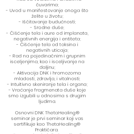
čuvarima;
- Uvod u manifestovanje onoga što
želite u životu;
- Iščitavanje budućnosti;
- Srodne duše;
- Čišćenje tela i aure od implanata,
negativnih energija i entiteta;
- Čišćenje tela od toksina i
negativnih uticaja;
- Rad na pojedinačnim i grupnim
isceljenjima, kao i isceljivanje na
daljinu;
- Aktivacija DNK i hromozoma
mladosti, zdravlja, i vitalnosti;
- Intuitivno skeniranje tela i organa;
- Vraćanje fragmenata duše koje
smo izgubili u odnosima s drugim
ljudima.
Osnovni DNK ThetaHealing®
seminar je prvi seminar koji vas
sertifikuje kao ThetaHealing®
Praktičara.