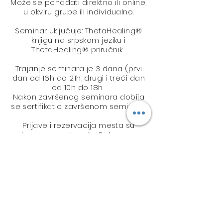
Može se pohađati direktno ili online,
u okviru grupe ili individualno.
Seminar uključuje: ThetaHealing®
knjigu na srpskom jeziku i
ThetaHealing® priručnik.
Trajanje seminara je 3 dana (prvi
dan od 16h do 21h, drugi i treći dan
od 10h do 18h.
Nakon završenog seminara dobija
se sertifikat o završenom seminaru.
Prijave i rezervacija mesta su
obavezne, najkasnije 3 dana pre
najavljenog seminara.
Cena seminara je 300e u dinarskoj
protivvrednosti (35.300 rsd).
Za sve dodatne informacije i
rezervacije:
Martina Lukić ~ sertifikovani
ThetaHealing® Instruktor
telefon: 063 18 84 213