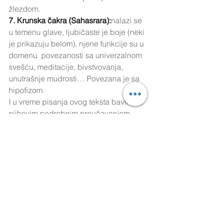
žlezdom.
7. Krunska čakra (Sahasrara):
nalazi se 
u temenu glave, ljubičaste je boje (neki 
je prikazuju belom), njene funkcije su u 
domenu  povezanosti sa univerzalnom 
svešću, meditacije, bivstvovanja, 
unutrašnje mudrosti… Povezana je sa 
hipofizom.
I u vreme pisanja ovog teksta bavim se 
njihovim podrobnim proučavanjem, 
iščitavajući knjige, tekstove, testirajući 
određene metode i tehnike za njihovo 
dovođenje u balans i slično, pa ću se 
truditi da i sa vama delim ta iskustva, 
onako kako se u meni budu slagala i 
sazrevala. Do tada, preporučujem vam 
i kratak filmić, gde su lako i jasno, ali 
ipak suštinski prikazane čakre i njihov 