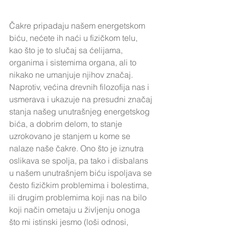
Čakre pripadaju našem energetskom 
biću, nećete ih naći u fizičkom telu, 
kao što je to slučaj sa ćelijama, 
organima i sistemima organa, ali to 
nikako ne umanjuje njihov značaj. 
Naprotiv, većina drevnih filozofija nas i 
usmerava i ukazuje na presudni značaj 
stanja našeg unutrašnjeg energetskog 
bića, a dobrim delom, to stanje 
uzrokovano je stanjem u kome se 
nalaze naše čakre. Ono što je iznutra 
oslikava se spolja, pa tako i disbalans 
u našem unutrašnjem biću ispoljava se 
često fizičkim problemima i bolestima, 
ili drugim problemima koji nas na bilo 
koji način ometaju u življenju onoga 
što mi istinski jesmo (loši odnosi, 