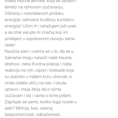
ovako moćne tehnike, koja se upravo i 
temelji na njihovom izučavanju, 
čišćenju i nesmetanom protoku 
energije, odnosno buđenju kundalini 
energije! Učim ih i istražujem još uvek, 
a sa time verujte mi značaj koji im 
pridajem u sopstvenom razvoju samo 
raste!
Naučila sam i uverila se u to, da se u 
čakrama mogu nalaziti naše traume, 
strahovi, neka životna pitanja i naša 
reakcija na njih, otpori i blokade koje 
su duboko u našem biću utisnute, a 
onda odatle utiču na nas. I otuda 
upravo i moja želja da o njima 
izučavam i da i vama o tome pišem. 
Zapitajte se samo, koliko toga nosite u 
sebi? Mržnja, bes, osećaj 
bespomoćnosti, odbačenosti, 