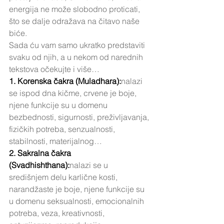
energija ne može slobodno proticati, 
što se dalje odražava na čitavo naše 
biće. 
Sada ću vam samo ukratko predstaviti 
svaku od njih, a u nekom od narednih 
tekstova očekujte i više…
1. Korenska čakra (Muladhara):
nalazi 
se ispod dna kičme, crvene je boje, 
njene funkcije su u domenu 
bezbednosti, sigurnosti, preživljavanja, 
fizičkih potreba, senzualnosti, 
stabilnosti, materijalnog…
2. Sakralna čakra 
(Svadhishthana):
nalazi se u 
središnjem delu karlične kosti, 
narandžaste je boje, njene funkcije su 
u domenu seksualnosti, emocionalnih 
potreba, veza, kreativnosti, 