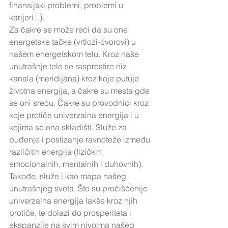
finansijski problemi, problemi u 
karijeri...).
Za čakre se može reći da su one 
energetske tačke (vrtlozi-čvorovi) u 
našem energetskom telu. Kroz naše 
unutrašnje telo se rasprostire niz 
kanala (meridijana) kroz koje putuje 
životna energija, a čakre su mesta gde 
se oni sreću. Čakre su provodnici kroz 
koje protiče univerzalna energija i u 
kojima se ona skladišti. Služe za 
buđenje i postizanje ravnoteže između 
različitih energija (fizičkih, 
emocionalnih, mentalnih i duhovnih). 
Takođe, služe i kao mapa našeg 
unutrašnjeg sveta. Što su pročišćenije 
univerzalna energija lakše kroz njih 
protiče, te dolazi do prosperiteta i 
ekspanzije na svim nivoima našeg 