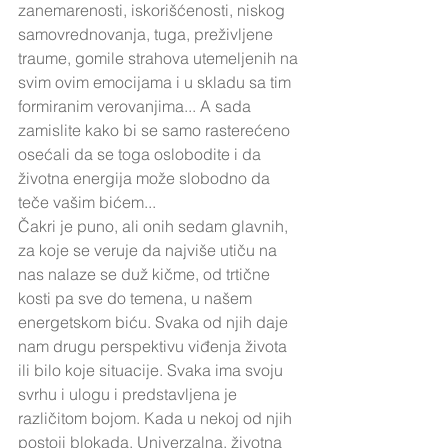
zanemarenosti, iskorišćenosti, niskog 
samovrednovanja, tuga, preživljene 
traume, gomile strahova utemeljenih na 
svim ovim emocijama i u skladu sa tim 
formiranim verovanjima... A sada 
zamislite kako bi se samo rasterećeno 
osećali da se toga oslobodite i da 
životna energija može slobodno da 
teče vašim bićem...
Čakri je puno, ali onih sedam glavnih, 
za koje se veruje da najviše utiču na 
nas nalaze se duž kičme, od trtične 
kosti pa sve do temena, u našem 
energetskom biću. Svaka od njih daje 
nam drugu perspektivu viđenja života 
ili bilo koje situacije. Svaka ima svoju 
svrhu i ulogu i predstavljena je 
različitom bojom. Kada u nekoj od njih 
postoji blokada, Univerzalna, životna 