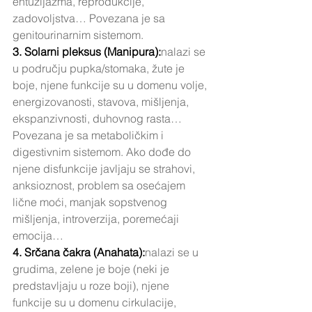
entuzijazma, reprodukcije, 
zadovoljstva… Povezana je sa 
genitourinarnim sistemom.
3. Solarni pleksus (Manipura):
nalazi se 
u području pupka/stomaka, žute je 
boje, njene funkcije su u domenu volje, 
energizovanosti, stavova, mišljenja, 
ekspanzivnosti, duhovnog rasta… 
Povezana je sa metaboličkim i 
digestivnim sistemom. Ako dođe do 
njene disfunkcije javljaju se strahovi, 
anksioznost, problem sa osećajem 
lične moći, manjak sopstvenog 
mišljenja, introverzija, poremećaji 
emocija…
4. Srčana čakra (Anahata):
nalazi se u 
grudima, zelene je boje (neki je 
predstavljaju u roze boji), njene 
funkcije su u domenu cirkulacije, 