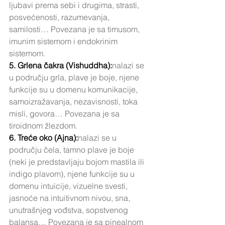
ljubavi prema sebi i drugima, strasti, 
posvećenosti, razumevanja, 
samilosti… Povezana je sa timusom, 
imunim sistemom i endokrinim 
sistemom.
5. Grlena čakra (Vishuddha):
nalazi se 
u području grla, plave je boje, njene 
funkcije su u domenu komunikacije, 
samoizražavanja, nezavisnosti, toka 
misli, govora… Povezana je sa 
tiroidnom žlezdom.
6. Treće oko (Ajna):
nalazi se u 
području čela, tamno plave je boje 
(neki je predstavljaju bojom mastila ili 
indigo plavom), njene funkcije su u 
domenu intuicije, vizuelne svesti, 
jasnoće na intuitivnom nivou, sna, 
unutrašnjeg vođstva, sopstvenog 
balansa… Povezana je sa pinealnom 