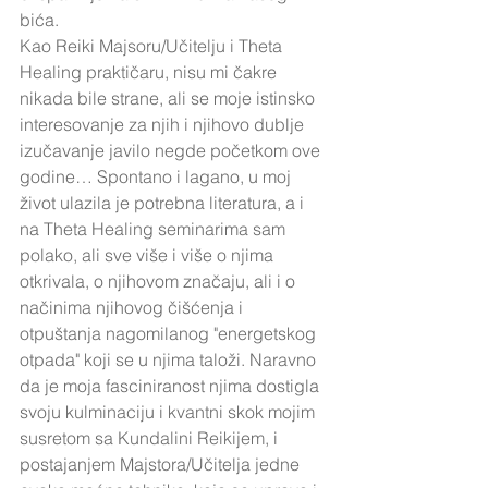
bića.
Kao Reiki Majsoru/Učitelju i Theta 
Healing praktičaru, nisu mi čakre 
nikada bile strane, ali se moje istinsko 
interesovanje za njih i njihovo dublje 
izučavanje javilo negde početkom ove 
godine… Spontano i lagano, u moj 
život ulazila je potrebna literatura, a i 
na Theta Healing seminarima sam 
polako, ali sve više i više o njima 
otkrivala, o njihovom značaju, ali i o 
načinima njihovog čišćenja i 
otpuštanja nagomilanog "energetskog 
otpada" koji se u njima taloži. Naravno 
da je moja fasciniranost njima dostigla 
svoju kulminaciju i kvantni skok mojim 
susretom sa Kundalini Reikijem, i 
postajanjem Majstora/Učitelja jedne 