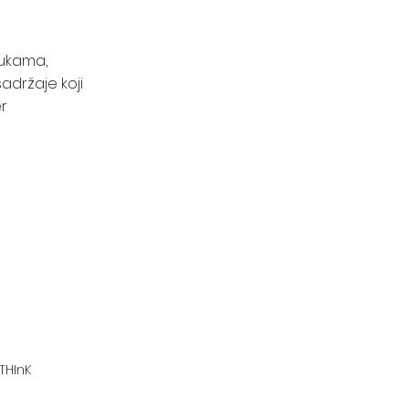
bukama,
adržaje koji
er
THInK