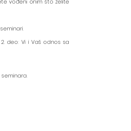
ete vođeni onim što želite
seminari.
 2. deo: Vi i Vaš odnos sa
g seminara.