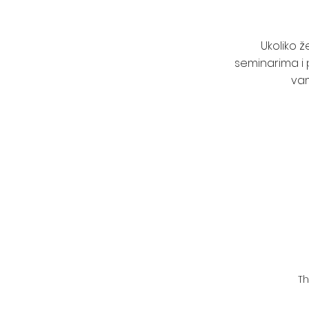
Ukoliko 
seminarima i 
vam
Th