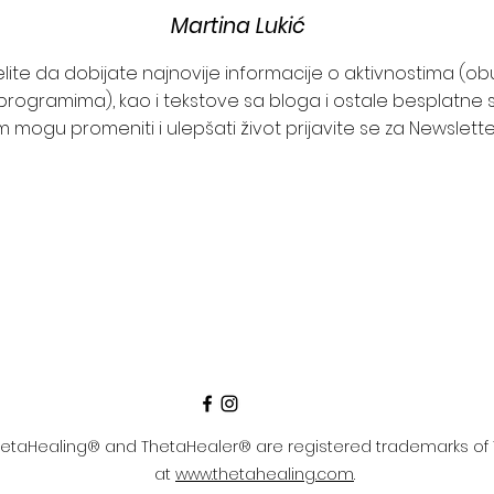
Martina Lukić
želite da dobijate najnovije informacije o aktivnostima (o
programima), kao i tekstove sa bloga i ostale besplatne s
 mogu promeniti i ulepšati život prijavite se za Newslett
etaHealing® and ThetaHealer® are registered trademarks of 
at
www.thetahealing.com
.