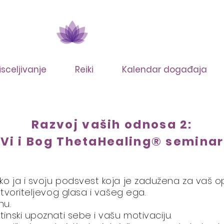
isceljivanje
Reiki
Kalendar događaja
Razvoj vaših odnosa 2:
Vi i Bog ThetaHealing®​ seminar
 ja i svoju podsvest koja je zadužena za vaš o
tvoriteljevog glasa i vašeg ega.
hu.
nski upoznati sebe i vašu motivaciju.