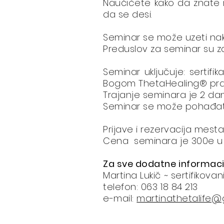
Naučićete kako da znate r
da se desi.
Seminar se može uzeti nako
Preduslov za seminar su za
Seminar uključuje: sertif
Bogom ThetaHealing® prakt
Trajanje seminara je 2 dan
Seminar se može pohađati di
Prijave i rezervacija mes
​Cena seminara je 300e u d
Za sve dodatne informacije
Martina Lukič ~ sertifikova
telefon: 063 18 84 213
e-mail:
martinathetalife@