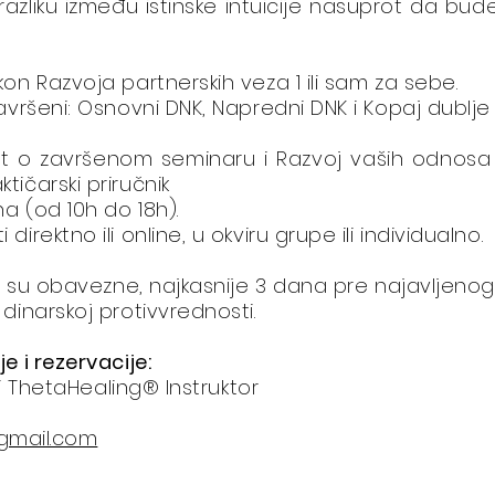
azliku između istinske intuicije nasuprot da bud
n Razvoja partnerskih veza 1 ili sam za sebe.
vršeni: Osnovni DNK, Napredni DNK i Kopaj dublje 
ikat o završenom seminaru i Razvoj vaših odnosa
ičarski priručnik
a (od 10h do 18h).
rektno ili online, u okviru grupe ili individualno.
ta su obavezne, najkasnije 3 dana pre najavljeno
inarskoj protivvrednosti.
 i rezervacije:
ni ThetaHealing® Instruktor
gmail.com