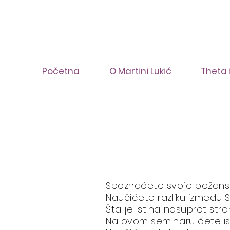
Početna
O Martini Lukić
Theta 
Spoznaćete svoje božansko
Naučićete razliku između S
Šta je istina nasuprot stra
Na ovom seminaru ćete isti