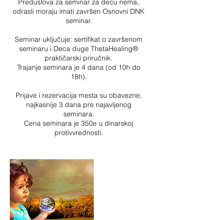
Preduslova za seminar za decu nema,
odrasli moraju imati završen Osnovni DNK
seminar.
Seminar uključuje: sertifikat o završenom
seminaru i Deca duge ThetaHealing®
praktičarski priručnik.
Trajanje seminara je 4 dana (od 10h do
18h).
Prijave i rezervacija mesta su obavezne,
najkasnije 3 dana pre najavljenog
seminara.
​Cena seminara je 350e u dinarskoj
protivvrednosti.