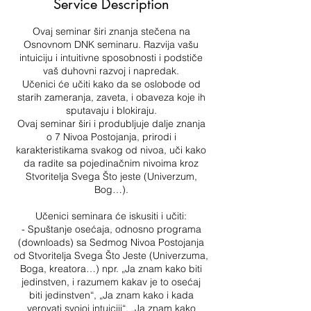
Service Description
d
Ovaj seminar širi znanja stečena na
Osnovnom DNK seminaru. Razvija vašu
intuiciju i intuitivne sposobnosti i podstiče
vaš duhovni razvoj i napredak.
Učenici će učiti kako da se oslobode od
starih zameranja, zaveta, i obaveza koje ih
sputavaju i blokiraju.
Ovaj seminar širi i produbljuje dalje znanja
o 7 Nivoa Postojanja, prirodi i
karakteristikama svakog od nivoa, uči kako
da radite sa pojedinačnim nivoima kroz
Stvoritelja Svega Što jeste (Univerzum,
Bog…).
Učenici seminara će iskusiti i učiti:
- Spuštanje osećaja, odnosno programa
(downloads) sa Sedmog Nivoa Postojanja
od Stvoritelja Svega Što Jeste (Univerzuma,
Boga, kreatora…) npr. „Ja znam kako biti
jedinstven, i razumem kakav je to osećaj
biti jedinstven“, „Ja znam kako i kada
verovati svojoj intuiciji“, „Ja znam kako