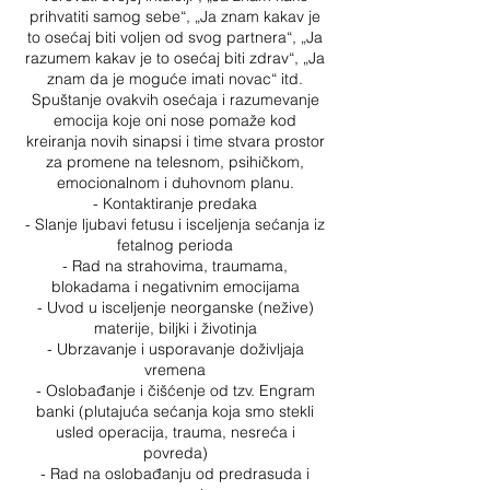
prihvatiti samog sebe“, „Ja znam kakav je
to osećaj biti voljen od svog partnera“, „Ja
razumem kakav je to osećaj biti zdrav“, „Ja
znam da je moguće imati novac“ itd.
Spuštanje ovakvih osećaja i razumevanje
emocija koje oni nose pomaže kod
kreiranja novih sinapsi i time stvara prostor
za promene na telesnom, psihičkom,
emocionalnom i duhovnom planu.
- Kontaktiranje predaka
- Slanje ljubavi fetusu i isceljenja sećanja iz
fetalnog perioda
- Rad na strahovima, traumama,
blokadama i negativnim emocijama
- Uvod u isceljenje neorganske (nežive)
materije, biljki i životinja
- Ubrzavanje i usporavanje doživljaja
vremena
- Oslobađanje i čišćenje od tzv. Engram
banki (plutajuća sećanja koja smo stekli
usled operacija, trauma, nesreća i
povreda)
- Rad na oslobađanju od predrasuda i