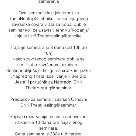
zameranja
Ovaj seminar daje jak temelj za
ThetaHealing® tehniku i nakon njegovog
završetka otvara vrata za Kopaj dublje
seminar koji će usavršiti tehniku "kopanja"
koja je i srž ThetaHealing®​ tehnike.
Trajanje seminara je 3 dana (od 10h do
18h).
Nakon završenog seminara dobija se
sertifikat o završenom seminaru.
Seminar uključuje: knjigu na srpskom jeziku
„Napredno Theta Isceljivanje – Sve Što
Jeste“ i priručnik za Napredni DNK
ThetaHealing® seminar.
Preduslov za seminar: završen Osnovni
DNK ThetaHealing® seminar.
Prijave i rezervacija mesta su obavezne,
najkasnije 10 dana pre najavljenog
seminara.
Cena seminara je 332e u dinarskoj