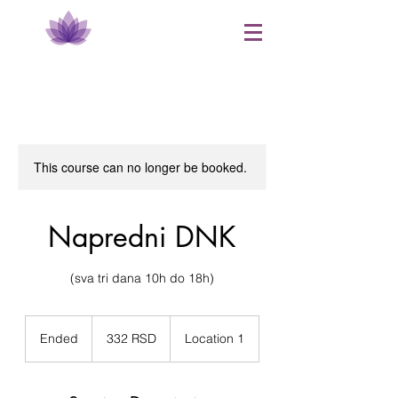
This course can no longer be booked.
​Napredni DNK
(sva tri dana 10h do 18h)
332
српска
Ended
E
332 RSD
Location 1
динара
n
d
e