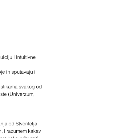
iju i intuitivne
je ih sputavaju i
eristikama svakog od
este (Univerzum,
a od Stvoritelja
en, i razumem kakav