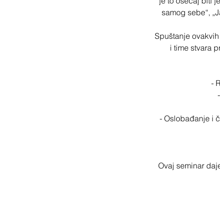
je to osećaj biti 
samog sebe“, „Ja
Spuštanje ovakvih
i time stvara
- 
- Oslobađanje i č
Ovaj seminar daje