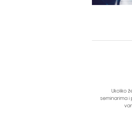
Ukoliko 
seminarima i 
vam