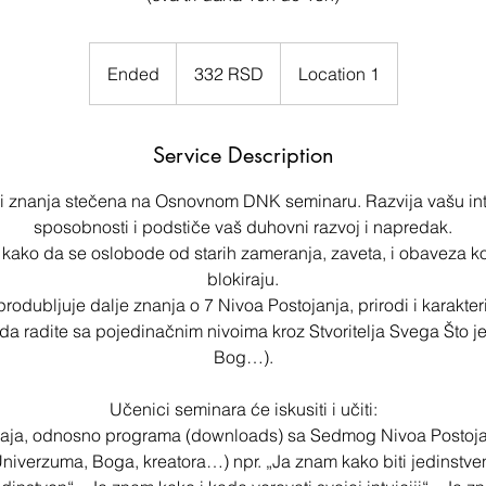
332
српска
Ended
E
332 RSD
Location 1
динара
n
d
Service Description
e
d
ri znanja stečena na Osnovnom DNK seminaru. Razvija vašu intuic
sposobnosti i podstiče vaš duhovni razvoj i napredak.
 kako da se oslobode od starih zameranja, zaveta, i obaveza ko
blokiraju.
 produbljuje dalje znanja o 7 Nivoa Postojanja, prirodi i karakt
 da radite sa pojedinačnim nivoima kroz Stvoritelja Svega Što j
Bog…).
Učenici seminara će iskusiti i učiti:
ćaja, odnosno programa (downloads) sa Sedmog Nivoa Postojanj
niverzuma, Boga, kreatora…) npr. „Ja znam kako biti jedinstv