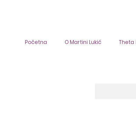
Početna
O Martini Lukić
Theta 