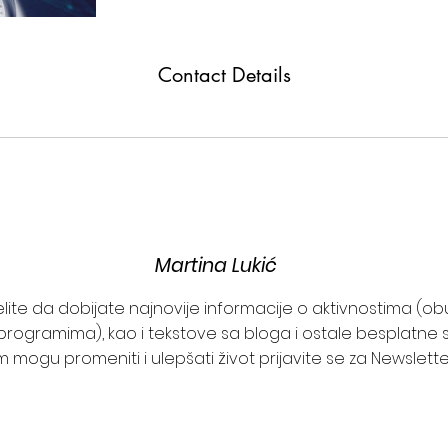
Contact Details
Martina Lukić
želite da dobijate najnovije informacije o aktivnostima (o
programima), kao i tekstove sa bloga i ostale besplatne s
 mogu promeniti i ulepšati život prijavite se za Newslett