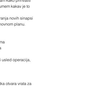
nam kako prihvatiti
zumem kakav je to
anja novih sinapsi
uhovnom planu.
ama
a
i usled operacija,
ka otvara vrata za