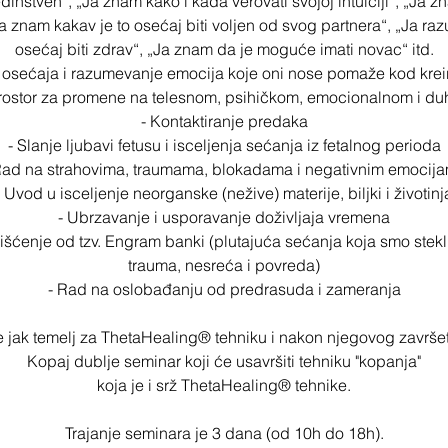
jedinstven“, „Ja znam kako i kada verovati svojoj intuiciji“, „Ja z
 znam kakav je to osećaj biti voljen od svog partnera“, „Ja ra
osećaj biti zdrav“, „Ja znam da je moguće imati novac“ itd.
 osećaja i razumevanje emocija koje oni nose pomaže kod kreir
 prostor za promene na telesnom, psihičkom, emocionalnom i d
- Kontaktiranje predaka
- Slanje ljubavi fetusu i isceljenja sećanja iz fetalnog perioda
Rad na strahovima, traumama, blokadama i negativnim emocij
- Uvod u isceljenje neorganske (nežive) materije, biljki i životinj
- Ubrzavanje i usporavanje doživljaja vremena
išćenje od tzv. Engram banki (plutajuća sećanja koja smo stekl
trauma, nesreća i povreda)
- Rad na oslobađanju od predrasuda i zameranja
 jak temelj za ThetaHealing® tehniku i nakon njegovog završet
Kopaj dublje seminar koji će usavršiti tehniku "kopanja"
koja je i srž ThetaHealing®​ tehnike.
Trajanje seminara je 3 dana (od 10h do 18h).