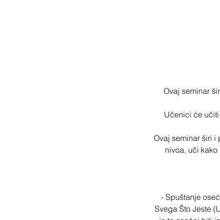
Ovaj seminar ši
Učenici će učiti
Ovaj seminar širi i
nivoa, uči kako
- Spuštanje ose
Svega Što Jeste (U