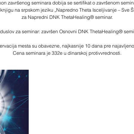
on završenog seminara dobija se sertifikat o završenom semin
 knjigu na srpskom jeziku „Napredno Theta Isceljivanje – Sve Što
za Napredni DNK ThetaHealing® seminar.
duslov za seminar: završen Osnovni DNK ThetaHealing® semi
ezervacija mesta su obavezne, najkasnije 10 dana pre najavljen
Cena seminara je 332e u dinarskoj protivvrednosti.