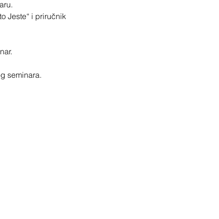
aru.
 Jeste“ i priručnik
nar.
og seminara.