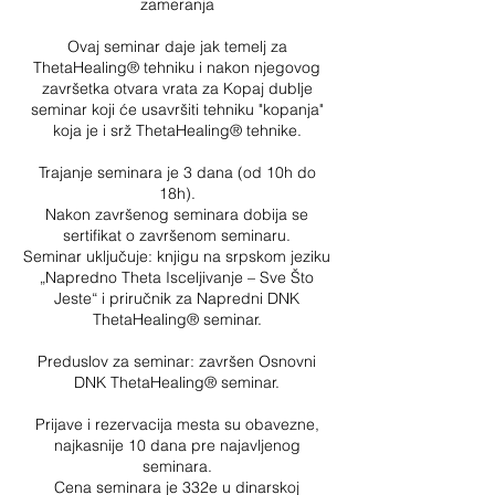
zameranja
Ovaj seminar daje jak temelj za
ThetaHealing® tehniku i nakon njegovog
završetka otvara vrata za Kopaj dublje
seminar koji će usavršiti tehniku "kopanja"
koja je i srž ThetaHealing®​ tehnike.
Trajanje seminara je 3 dana (od 10h do
18h).
Nakon završenog seminara dobija se
sertifikat o završenom seminaru.
Seminar uključuje: knjigu na srpskom jeziku
„Napredno Theta Isceljivanje – Sve Što
Jeste“ i priručnik za Napredni DNK
ThetaHealing® seminar.
Preduslov za seminar: završen Osnovni
DNK ThetaHealing® seminar.
Prijave i rezervacija mesta su obavezne,
najkasnije 10 dana pre najavljenog
seminara.
Cena seminara je 332e u dinarskoj