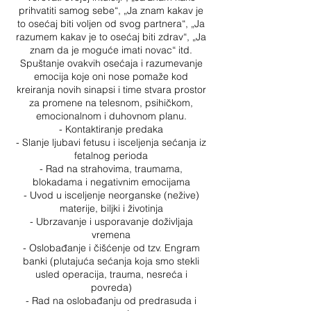
prihvatiti samog sebe“, „Ja znam kakav je
to osećaj biti voljen od svog partnera“, „Ja
razumem kakav je to osećaj biti zdrav“, „Ja
znam da je moguće imati novac“ itd.
Spuštanje ovakvih osećaja i razumevanje
emocija koje oni nose pomaže kod
kreiranja novih sinapsi i time stvara prostor
za promene na telesnom, psihičkom,
emocionalnom i duhovnom planu.
- Kontaktiranje predaka
- Slanje ljubavi fetusu i isceljenja sećanja iz
fetalnog perioda
- Rad na strahovima, traumama,
blokadama i negativnim emocijama
- Uvod u isceljenje neorganske (nežive)
materije, biljki i životinja
- Ubrzavanje i usporavanje doživljaja
vremena
- Oslobađanje i čišćenje od tzv. Engram
banki (plutajuća sećanja koja smo stekli
usled operacija, trauma, nesreća i
povreda)
- Rad na oslobađanju od predrasuda i