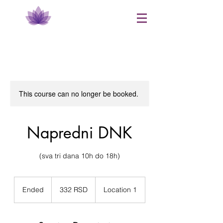
This course can no longer be booked.
​Napredni DNK
(sva tri dana 10h do 18h)
332
српска
Ended
E
332 RSD
Location 1
динара
n
d
e