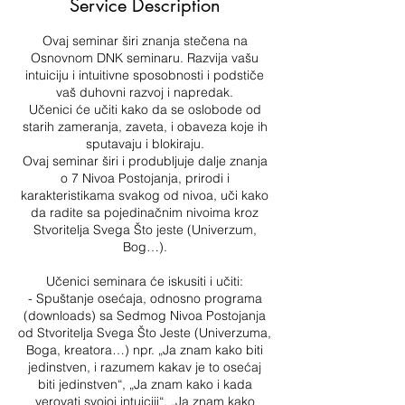
Service Description
d
​Ovaj seminar širi znanja stečena na
Osnovnom DNK seminaru. Razvija vašu
intuiciju i intuitivne sposobnosti i podstiče
vaš duhovni razvoj i napredak.
Učenici će učiti kako da se oslobode od
starih zameranja, zaveta, i obaveza koje ih
sputavaju i blokiraju.
Ovaj seminar širi i produbljuje dalje znanja
o 7 Nivoa Postojanja, prirodi i
karakteristikama svakog od nivoa, uči kako
da radite sa pojedinačnim nivoima kroz
Stvoritelja Svega Što jeste (Univerzum,
Bog…).
Učenici seminara će iskusiti i učiti:
- Spuštanje osećaja, odnosno programa
(downloads) sa Sedmog Nivoa Postojanja
od Stvoritelja Svega Što Jeste (Univerzuma,
Boga, kreatora…) npr. „Ja znam kako biti
jedinstven, i razumem kakav je to osećaj
biti jedinstven“, „Ja znam kako i kada
verovati svojoj intuiciji“, „Ja znam kako