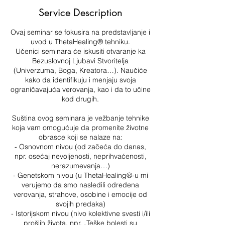
e
Service Description
d
Ovaj seminar se fokusira na predstavljanje i
uvod u ThetaHealing® tehniku.
Učenici seminara će iskusiti otvaranje ka
Bezuslovnoj Ljubavi Stvoritelja
(Univerzuma, Boga, Kreatora…). Naučiće
kako da identifikuju i menjaju svoja
ograničavajuća verovanja, kao i da to učine
kod drugih.
Suština ovog seminara je vežbanje tehnike
koja vam omogućuje da promenite životne
obrasce koji se nalaze na:
- Osnovnom nivou (od začeća do danas,
npr. osećaj nevoljenosti, neprihvaćenosti,
nerazumevanja…)
- Genetskom nivou (u ThetaHealing®-u mi
verujemo da smo nasledili određena
verovanja, strahove, osobine i emocije od
svojih predaka)
- Istorijskom nivou (nivo kolektivne svesti i/ili
prošlih života, npr. „Teške bolesti su