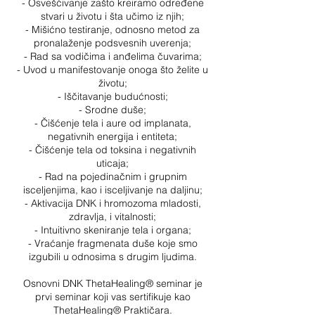
- Osvešćivanje zašto kreiramo određene
stvari u životu i šta učimo iz njih;
- Mišićno testiranje, odnosno metod za
pronalaženje podsvesnih uverenja;
- Rad sa vodičima i anđelima čuvarima;
- Uvod u manifestovanje onoga što želite u
životu;
- Iščitavanje budućnosti;
- Srodne duše;
- Čišćenje tela i aure od implanata,
negativnih energija i entiteta;
- Čišćenje tela od toksina i negativnih
uticaja;
- Rad na pojedinačnim i grupnim
isceljenjima, kao i isceljivanje na daljinu;
- Aktivacija DNK i hromozoma mladosti,
zdravlja, i vitalnosti;
- Intuitivno skeniranje tela i organa;
- Vraćanje fragmenata duše koje smo
izgubili u odnosima s drugim ljudima.
Osnovni DNK ThetaHealing® seminar je
prvi seminar koji vas sertifikuje kao
ThetaHealing® Praktičara.