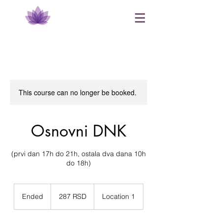
This course can no longer be booked.
​Osnovni DNK
(prvi dan 17h do 21h, ostala dva dana 10h
do 18h)
287
српских
Ended
E
287 RSD
Location 1
динара
n
d