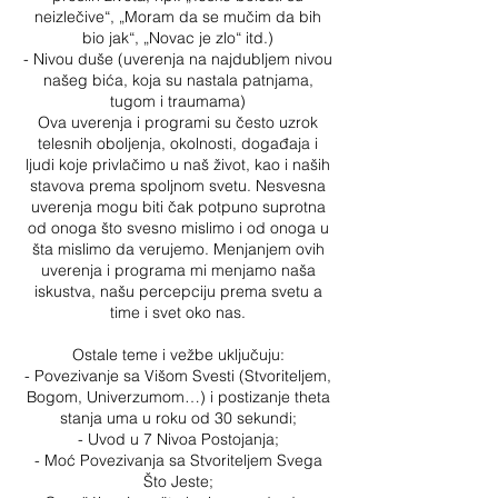
neizlečive“, „Moram da se mučim da bih
bio jak“, „Novac je zlo“ itd.)
- Nivou duše (uverenja na najdubljem nivou
našeg bića, koja su nastala patnjama,
tugom i traumama)
Ova uverenja i programi su često uzrok
telesnih oboljenja, okolnosti, događaja i
ljudi koje privlačimo u naš život, kao i naših
stavova prema spoljnom svetu. Nesvesna
uverenja mogu biti čak potpuno suprotna
od onoga što svesno mislimo i od onoga u
šta mislimo da verujemo. Menjanjem ovih
uverenja i programa mi menjamo naša
iskustva, našu percepciju prema svetu a
time i svet oko nas.
Ostale teme i vežbe uključuju:
- Povezivanje sa Višom Svesti (Stvoriteljem,
Bogom, Univerzumom…) i postizanje theta
stanja uma u roku od 30 sekundi;
- Uvod u 7 Nivoa Postojanja;
- Moć Povezivanja sa Stvoriteljem Svega
Što Jeste;