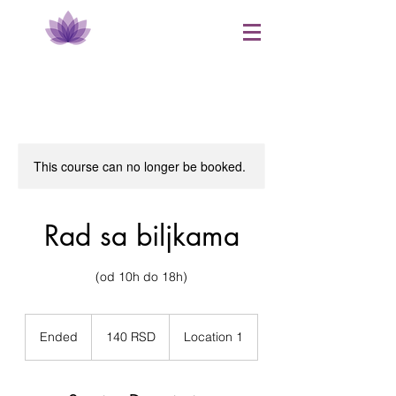
This course can no longer be booked.
Rad sa biljkama
(od 10h do 18h)
140
српских
Ended
E
140 RSD
Location 1
динара
n
d
e