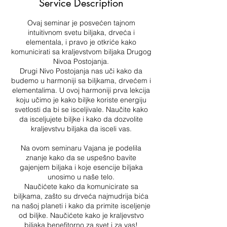
Service Description
d
Ovaj seminar je posvećen tajnom
intuitivnom svetu biljaka, drveća i
elementala, i pravo je otkriće kako
komunicirati sa kraljevstvom biljaka Drugog
Nivoa Postojanja.
Drugi Nivo Postojanja nas uči kako da
budemo u harmoniji sa biljkama, drvećem i
elementalima. U ovoj harmoniji prva lekcija
koju učimo je kako biljke koriste energiju
svetlosti da bi se isceljivale. Naučite kako
da isceljujete biljke i kako da dozvolite
kraljevstvu biljaka da isceli vas.
Na ovom seminaru Vajana je podelila
znanje kako da se uspešno bavite
gajenjem biljaka i koje esencije biljaka
unosimo u naše telo.
Naučićete kako da komunicirate sa
biljkama, zašto su drveća najmudrija bića
na našoj planeti i kako da primite isceljenje
od biljke. Naučićete kako je kraljevstvo
biljaka benefitorno za svet i za vas!