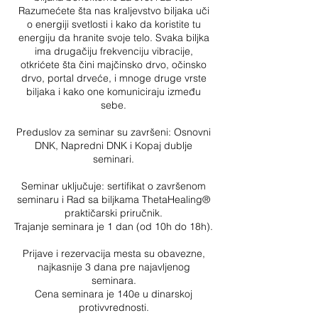
Razumećete šta nas kraljevstvo biljaka uči
o energiji svetlosti i kako da koristite tu
energiju da hranite svoje telo. Svaka biljka
ima drugačiju frekvenciju vibracije,
otkrićete šta čini majčinsko drvo, očinsko
drvo, portal drveće, i mnoge druge vrste
biljaka i kako one komuniciraju između
sebe.
Preduslov za seminar su završeni: Osnovni
DNK, Napredni DNK i Kopaj dublje
seminari.
Seminar uključuje: sertifikat o završenom
seminaru i Rad sa biljkama ThetaHealing®
praktičarski priručnik.
Trajanje seminara je 1 dan (od 10h do 18h).
Prijave i rezervacija mesta su obavezne,
najkasnije 3 dana pre najavljenog
seminara.
​Cena seminara je 140e u dinarskoj
protivvrednosti.