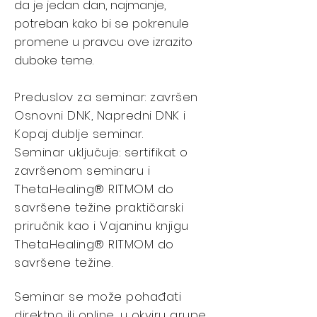
da je jedan dan, najmanje,
potreban kako bi se pokrenule
promene u pravcu ove izrazito
duboke teme.
Preduslov za seminar: završen
Osnovni DNK, Napredni DNK i
Kopaj dublje seminar.
Seminar uključuje: sertifikat o
završenom seminaru i
ThetaHealing® RITMOM do
savršene težine praktičarski
priručnik kao i Vajaninu knjigu
ThetaHealing® RITMOM do
savršene težine.
Seminar se može pohađati
direktno ili online, u okviru grupe