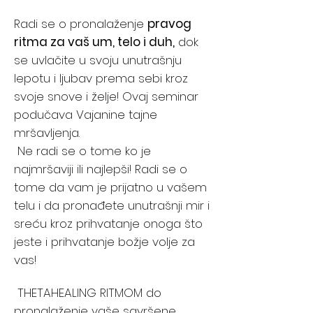
Radi se o pronalaženje
pravog
ritma za vaš um, telo i duh,
dok
se uvlačite u svoju unutrašnju
lepotu i ljubav prema sebi kroz
svoje snove i želje! Ovaj seminar
podučava Vajanine tajne
mršavljenja.
Ne radi se o tome ko je
najmršaviji ili najlepši! Radi se o
tome da vam je prijatno u vašem
telu i da pronađete unutrašnji mir i
sreću kroz prihvatanje onoga što
jeste i prihvatanje božje volje za
vas!
THETAHEALING RITMOM do
pronalaženje vaše savršene