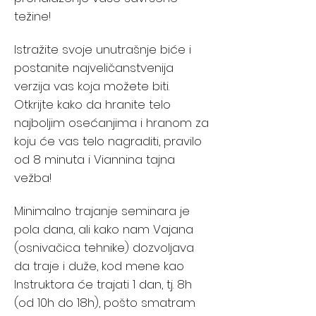
težine!
Istražite svoje unutrašnje biće i
postanite najveličanstvenija
verzija vas koja možete biti.
Otkrijte kako da hranite telo
najboljim osećanjima i hranom za
koju će vas telo nagraditi, pravilo
od 8 minuta i Viannina tajna
vežba!
Minimalno trajanje seminara je
pola dana, ali kako nam Vajana
(osnivačica tehnike) dozvoljava
da traje i duže, kod mene kao
Instruktora će trajati 1 dan, tj. 8h
(od 10h do 18h), pošto smatram