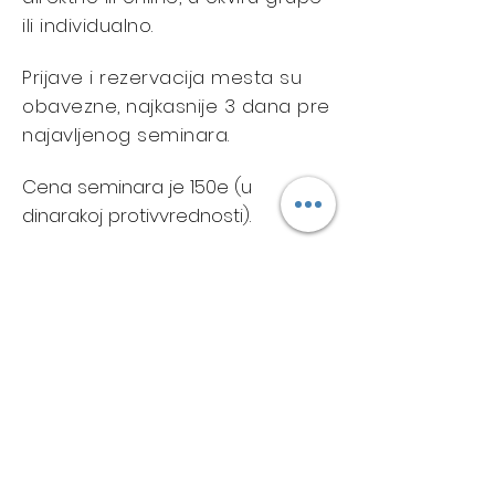
ili individualno.
Prijave i rezervacija mesta su
obavezne, najkasnije 3 dana pre
najavljenog seminara.
Cena seminara je 150e (u
dinarakoj protivvrednosti).
Za sve dodatne informacije i
rezervacije:
Martina Lukić ~ sertifikovani
ThetaHealing® Instruktor
telefon
:
063 18 84 213
e-mail
:
martinathetalife@gmail.com