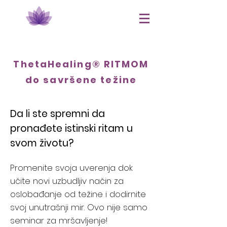
ThetaHealing® RITMOM
do savrše
ne težine
Da li ste spremni da
pronađete istinski ritam u
svom životu?
Promenite svoja uverenja dok
učite novi uzbudljiv način za
oslobađanje od težine i dodirnite
svoj unutrašnji mir. Ovo nije samo
seminar za mršavljenje!