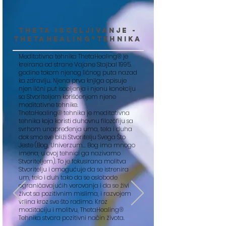
Theta isceljivanje -
thetahealing®tehnika
Meditativna tehnika ThetaHealing® je
kreirana od strane Vajane Stajbal 1995.
godine tokom njenog ličnog puta nazad
ka zdravlju. Njena prva knjiga opisuje
njen lični put isceljenja i njenu konekciju
sa Stvoriteljem korišćenjem njene
meditativne tehnike.
ThetaHealing® tehnika je meditativna
tehnika koja koristi duhovnu filozofiju sa
svrhom unapređenja uma, tela i duha
dok smo sve bliži Stvoritelju Svega Što
Jeste (Bog, Univerzum... Bog ima mnogo
imena, u ovoj tehnici ga nazivamo
Stvoriteljem). To je fokusirana molitva
Stvoritelju i omogućuje da se istrenira
um, telo i duh tako da se oslobode
ograničavajućih verovanja i da se živi
život sa pozitivnim mislima, i razvojem
vrlina kroz sve što radimo. Kroz
meditaciju i molitvu, ThetaHealing®
Tehnika stvara pozitivni način života.