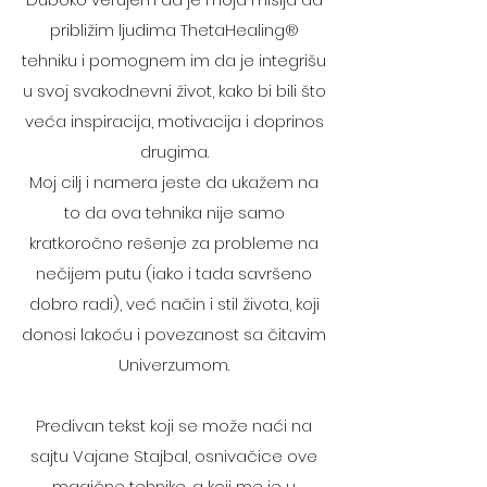
približim ljudima ThetaHealing®
tehniku i pomognem im da je integrišu
u svoj svakodnevni život, kako bi bili što
veća inspiracija, motivacija i doprinos
drugima.
Moj cilj i namera jeste da ukažem na
to da ova tehnika nije samo
kratkoročno rešenje za probleme na
nečijem putu (iako i tada savršeno
dobro radi), već način i stil života, koji
donosi lakoću i povezanost sa čitavim
Univerzumom.
Predivan tekst koji se može naći na
sajtu Vajane Stajbal, osnivačice ove
magične tehnike, a koji me je u