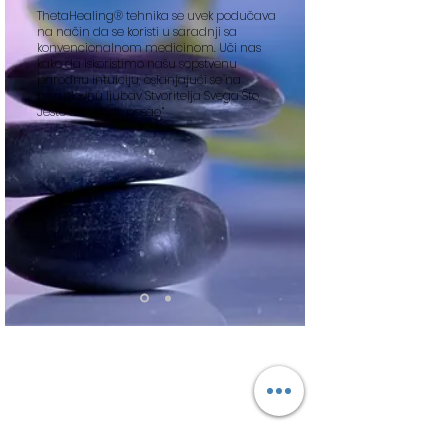
ThetaHealing® tehnika se uvek podučava
na način da se koristi u saradnji sa
konvencionalnom medicinom. Uči nas
kako da iskoristimo našu sopstvenu
prirodnu intuiciju, oslanjajući se na
bezuslovnu ljubav Stvoritelja Svega Što
Jeste da uradi „posao“.