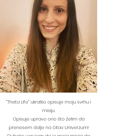
"Theta Life" ukratko opisuje moju svrhu i
misiju.
Opisuje upravo ono što želim da
prenesem dalje na čitav Univerzum!
Duboko verujem da je moja misija da