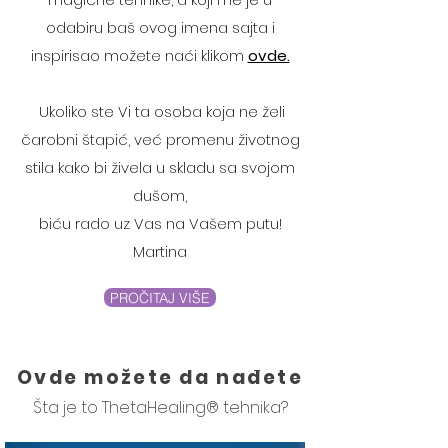
odabiru baš ovog imena sajta i
inspirisao možete naći klikom
ovde.
Ukoliko ste Vi ta osoba koja ne želi
čarobni štapić, već promenu životnog
stila kako bi živela u skladu sa svojom
dušom,
biću rado uz Vas na Vašem putu!
Martina
PROČITAJ VIŠE
Ovde možete da nađete
Šta je to ThetaHealing® tehnika​?