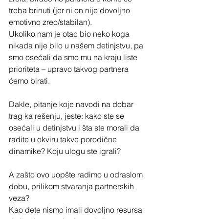
treba brinuti (jer ni on nije dovoljno 
emotivno zreo/stabilan).
Ukoliko nam je otac bio neko koga 
nikada nije bilo u našem detinjstvu, pa 
smo osećali da smo mu na kraju liste 
prioriteta – upravo takvog partnera 
ćemo birati.
Dakle, pitanje koje navodi na dobar 
trag ka rešenju, jeste: kako ste se 
osećali u detinjstvu i šta ste morali da 
radite u okviru takve porodične 
dinamike? Koju ulogu ste igrali?
A zašto ovo uopšte radimo u odraslom 
dobu, prilikom stvaranja partnerskih 
veza?
Kao dete nismo imali dovoljno resursa 