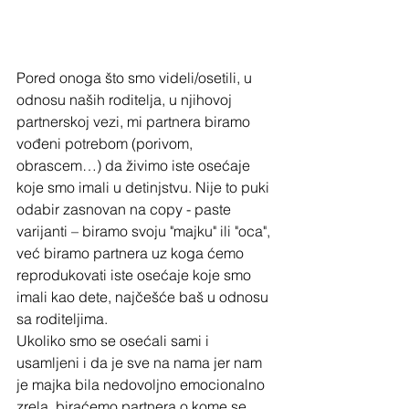
Pored onoga što smo videli/osetili, u 
odnosu naših roditelja, u njihovoj 
partnerskoj vezi, mi partnera biramo 
vođeni potrebom (porivom, 
obrascem…) da živimo iste osećaje 
koje smo imali u detinjstvu. Nije to puki 
odabir zasnovan na copy - paste 
varijanti – biramo svoju "majku" ili "oca", 
već biramo partnera uz koga ćemo 
reprodukovati iste osećaje koje smo 
imali kao dete, najčešće baš u odnosu 
sa roditeljima.
Ukoliko smo se osećali sami i 
usamljeni i da je sve na nama jer nam 
je majka bila nedovoljno emocionalno 
zrela, biraćemo partnera o kome se 