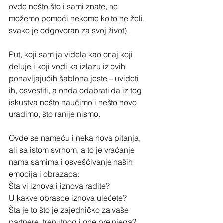
ovde nešto što i sami znate, ne 
možemo pomoći nekome ko to ne želi, 
svako je odgovoran za svoj život).
Put, koji sam ja videla kao onaj koji 
deluje i koji vodi ka izlazu iz ovih 
ponavljajućih šablona jeste – uvideti 
ih, osvestiti, a onda odabrati da iz tog 
iskustva nešto naučimo i nešto novo 
uradimo, što ranije nismo.
Ovde se nameću i neka nova pitanja, 
ali sa istom svrhom, a to je vraćanje 
nama samima i osvešćivanje naših 
emocija i obrazaca:
Šta vi iznova i iznova radite? 
U kakve obrasce iznova ulećete? 
Šta je to što je zajedničko za vaše 
partnere, trenutnog i one pre njega?