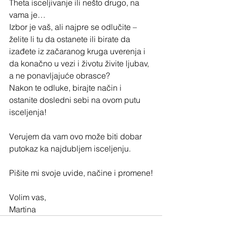
Theta isceljivanje ili nešto drugo, na 
vama je… 
Izbor je vaš, ali najpre se odlučite – 
želite li tu da ostanete ili birate da 
izađete iz začaranog kruga uverenja i 
da konačno u vezi i životu živite ljubav, 
a ne ponavljajuće obrasce?
Nakon te odluke, birajte način i 
ostanite dosledni sebi na ovom putu 
isceljenja!
Verujem da vam ovo može biti dobar 
putokaz ka najdubljem isceljenju.
Pišite mi svoje uvide, načine i promene!
Volim vas,
Martina