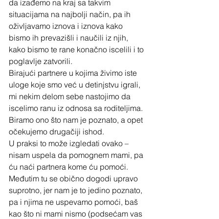
da izađemo na kraj sa takvim 
situacijama na najbolji način, pa ih 
oživljavamo iznova i iznova kako 
bismo ih prevazišli i naučili iz njih, 
kako bismo te rane konačno iscelili i to 
poglavlje zatvorili.
Birajući partnere u kojima živimo iste 
uloge koje smo već u detinjstvu igrali, 
mi nekim delom sebe nastojimo da 
iscelimo ranu iz odnosa sa roditeljima. 
Biramo ono što nam je poznato, a opet 
očekujemo drugačiji ishod.
U praksi to može izgledati ovako – 
nisam uspela da pomognem mami, pa 
ću naći partnera kome ću pomoći. 
Međutim tu se obično dogodi upravo 
suprotno, jer nam je to jedino poznato, 
pa i njima ne uspevamo pomoći, baš 
kao što ni mami nismo (podsećam vas 