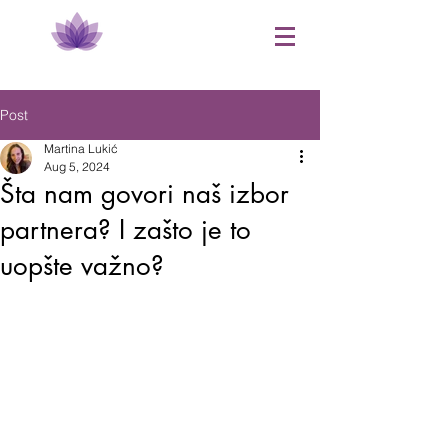
Post
Martina Lukić
Aug 5, 2024
Šta nam govori naš izbor
partnera? I zašto je to
uopšte važno?