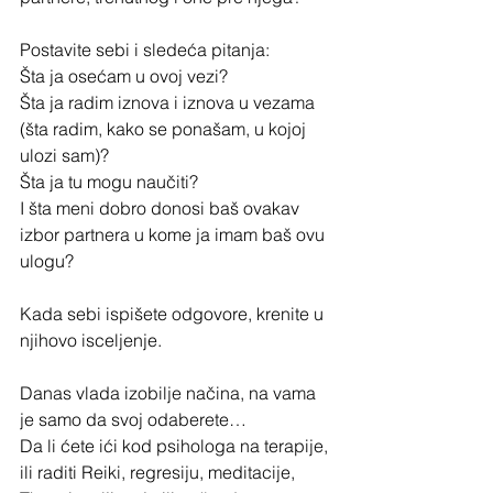
Postavite sebi i sledeća pitanja:
Šta ja osećam u ovoj vezi?
Šta ja radim iznova i iznova u vezama 
(šta radim, kako se ponašam, u kojoj 
ulozi sam)?
Šta ja tu mogu naučiti?
I šta meni dobro donosi baš ovakav 
izbor partnera u kome ja imam baš ovu 
ulogu?
Kada sebi ispišete odgovore, krenite u 
njihovo isceljenje.
Danas vlada izobilje načina, na vama 
je samo da svoj odaberete… 
Da li ćete ići kod psihologa na terapije, 
ili raditi Reiki, regresiju, meditacije, 