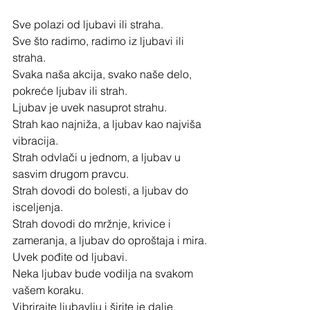
Sve polazi od ljubavi ili straha.
Sve što radimo, radimo iz ljubavi ili 
straha.
Svaka naša akcija, svako naše delo, 
pokreće ljubav ili strah.
Ljubav je uvek nasuprot strahu.
Strah kao najniža, a ljubav kao najviša 
vibracija.
Strah odvlači u jednom, a ljubav u 
sasvim drugom pravcu.
Strah dovodi do bolesti, a ljubav do 
isceljenja.
Strah dovodi do mržnje, krivice i 
zameranja, a ljubav do oproštaja i mira.
Uvek pođite od ljubavi.
Neka ljubav bude vodilja na svakom 
vašem koraku.
Vibrirajte ljubavlju i širite je dalje.